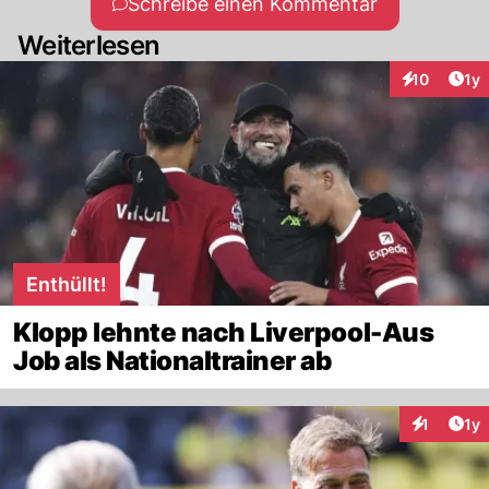
Schreibe einen Kommentar
Weiterlesen
Art
10
1y
Interaktione
Enthüllt!
Klopp lehnte nach Liverpool-Aus
Job als Nationaltrainer ab
Art
1
1y
Interaktion