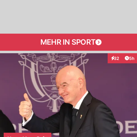
MEHR IN SPORT
Arti
32
5h
Interaktionen