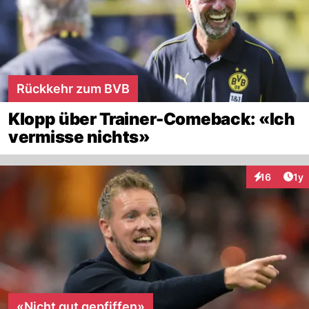
Rückkehr zum BVB
Klopp über Trainer-Comeback: «Ich
vermisse nichts»
Art
16
1y
Interaktione
«Nicht gut gepfiffen»