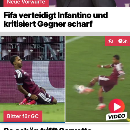
Neue Vorwürfe
Fifa verteidigt Infantino und
kritisiert Gegner scharf
Arti
3
5h
Interaktion
Bitter für GC