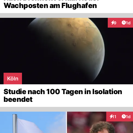
Wachposten am Flughafen
Art
9
1d
Interaktion
Köln
Studie nach 100 Tagen in Isolation
beendet
Art
11
1d
Interaktione