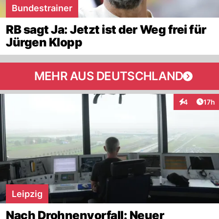
Bundestrainer
RB sagt Ja: Jetzt ist der Weg frei für
Jürgen Klopp
MEHR AUS DEUTSCHLAND
Artik
4
17h
Interaktione
Leipzig
Nach Drohnenvorfall: Neuer