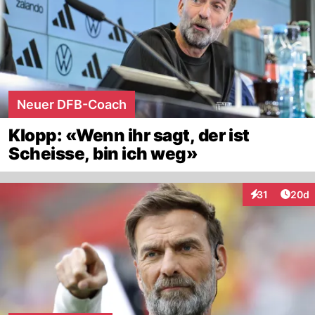
Neuer DFB-Coach
Klopp: «Wenn ihr sagt, der ist
Scheisse, bin ich weg»
Artik
31
20d
Interaktionen