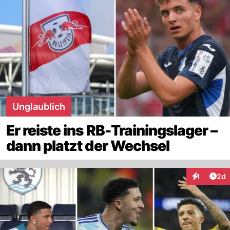
Unglaublich
Er reiste ins RB-Trainingslager –
dann platzt der Wechsel
Arti
1
2d
Interaktion