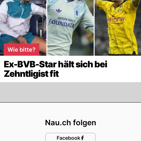
Wie bitte?
Ex-BVB-Star hält sich bei
Zehntligist fit
Footer
Nau.ch folgen
Facebook