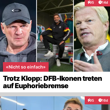
Artik
95
14d
Interaktionen
«Nicht so einfach»
Trotz Klopp: DFB-Ikonen treten
auf Euphoriebremse
Artik
95
16d
Interaktionen