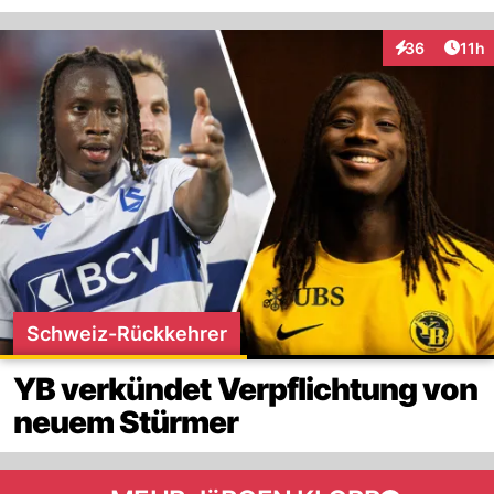
Artik
36
11h
Interaktionen
Schweiz-Rückkehrer
YB verkündet Verpflichtung von
neuem Stürmer