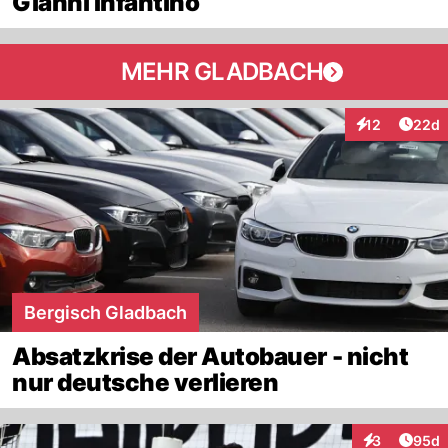
Gianni Infantino
MEHR GLADBACH
Artik
12
22d
Interaktionen
Bergisch Gladbach
Absatzkrise der Autobauer - nicht
nur deutsche verlieren
Artik
3
95d
Interaktionen