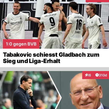
1:0 gegen BVB
Tabakovic schiesst Gladbach zum
Sieg und Liga-Erhalt
Artike
16
310d
Interaktionen