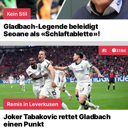
Kein Stil
Gladbach-Legende beleidigt
Seoane als «Schlaftablette»!
Artike
2
319d
Interaktionen
Remis in Leverkusen
Joker Tabakovic rettet Gladbach
einen Punkt