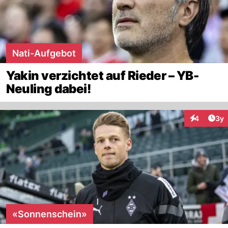
Nati-Aufgebot
Yakin verzichtet auf Rieder – YB-
Neuling dabei!
Arti
4
3y
Interaktion
«Sonnenschein»