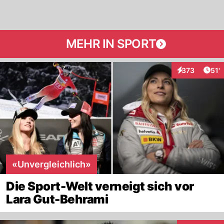
MEHR IN SPORT
Arti
373
51'
Interaktionen
«Unvergleichlich»
Die Sport-Welt verneigt sich vor
Lara Gut-Behrami