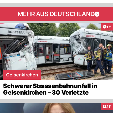
MEHR AUS DEUTSCHLAND
Arti
17'
Gelsenkirchen
Schwerer Strassenbahnunfall in
Gelsenkirchen – 30 Verletzte
Arti
21'