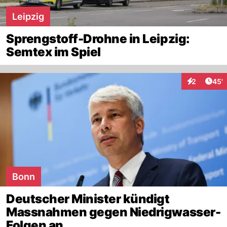
Leipzig
Sprengstoff-Drohne in Leipzig:
Semtex im Spiel
Arti
2
45'
Interaktione
Bonn
Deutscher Minister kündigt
Massnahmen gegen Niedrigwasser-
Folgen an