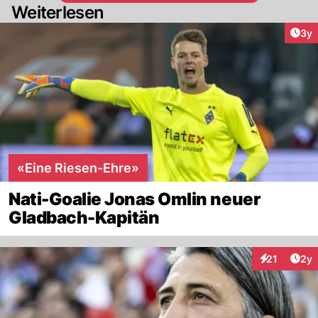
Weiterlesen
Arti
3y
«Eine Riesen-Ehre»
Nati-Goalie Jonas Omlin neuer
Gladbach-Kapitän
Arti
21
2y
Interaktione