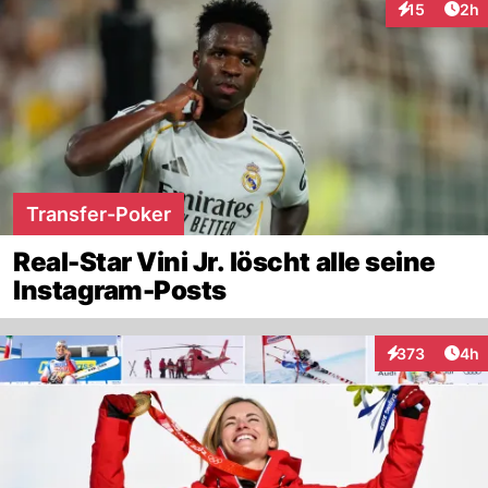
Arti
15
2h
Interaktione
Transfer-Poker
Real-Star Vini Jr. löscht alle seine
Instagram-Posts
Arti
373
4h
Interaktionen