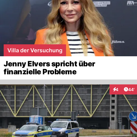
Villa der Versuchung
Jenny Elvers spricht über
finanzielle Probleme
Arti
4
44'
Interaktione