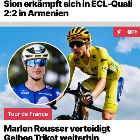
Sion erkämpft sich in ECL-Quali
2:2 in Armenien
Arti
1
2h
Interaktion
Tour de France
Marlen Reusser verteidigt
Gelbes Trikot weiterhin