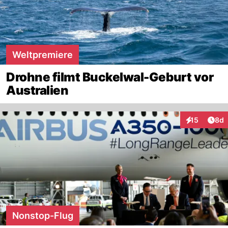
Weltpremiere
Drohne filmt Buckelwal-Geburt vor
Australien
Arti
15
8d
Interaktione
Nonstop-Flug