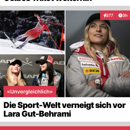
Arti
377
3h
Interaktionen
«Unvergleichlich»
Die Sport-Welt verneigt sich vor
Lara Gut-Behrami