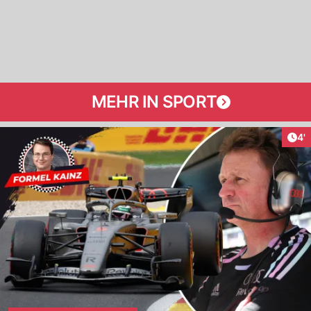
MEHR IN SPORT
Art
4'