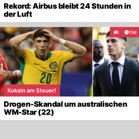
Rekord: Airbus bleibt 24 Stunden in
der Luft
Artik
6
13d
Interaktione
Kokain am Steuer!
Drogen-Skandal um australischen
WM-Star (22)