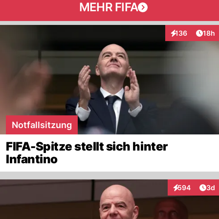
MEHR FIFA
Artik
136
18h
Interaktionen
Notfallsitzung
FIFA-Spitze stellt sich hinter
Infantino
Arti
594
3d
Interaktionen