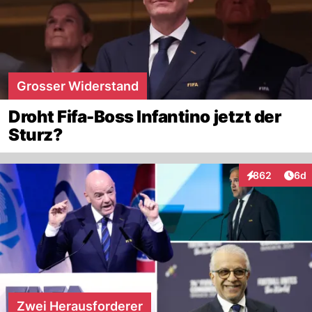
Grosser Widerstand
Droht Fifa-Boss Infantino jetzt der
Sturz?
Arti
862
6d
Interaktionen
Zwei Herausforderer