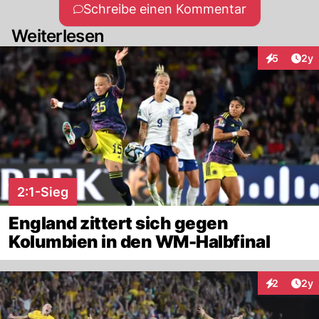
Schreibe einen Kommentar
Weiterlesen
Arti
5
2y
Interaktion
2:1-Sieg
England zittert sich gegen
Kolumbien in den WM-Halbfinal
Arti
2
2y
Interaktion