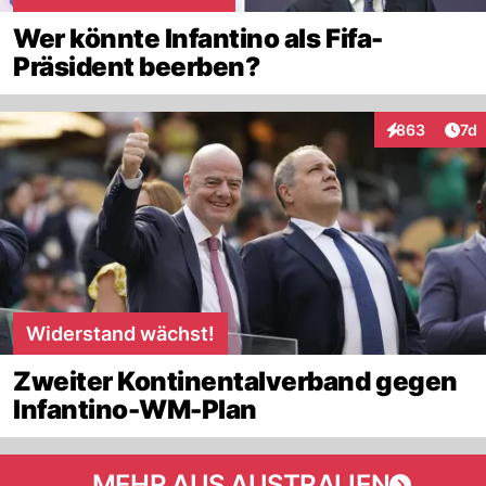
Wer könnte Infantino als Fifa-
Präsident beerben?
Art
863
7d
Interaktionen
Widerstand wächst!
Zweiter Kontinentalverband gegen
Infantino-WM-Plan
MEHR AUS AUSTRALIEN