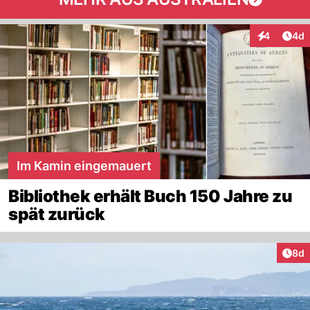
Arti
4
4d
Interaktion
Im Kamin eingemauert
Bibliothek erhält Buch 150 Jahre zu
spät zurück
Arti
8d