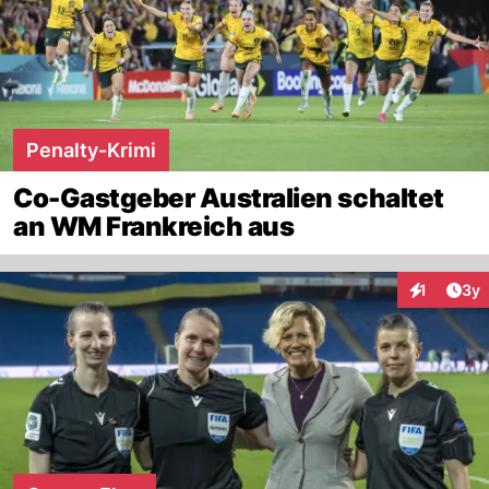
Penalty-Krimi
Co-Gastgeber Australien schaltet
an WM Frankreich aus
Arti
1
3y
Interaktion