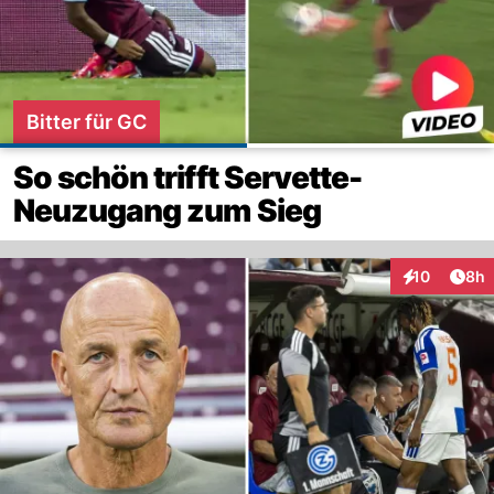
Bitter für GC
So schön trifft Servette-
Neuzugang zum Sieg
Arti
10
8h
Interaktione