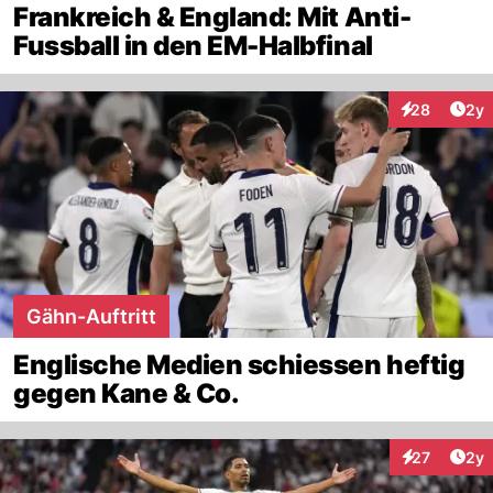
Frankreich & England: Mit Anti-
Fussball in den EM-Halbfinal
Arti
28
2y
Interaktionen
Gähn-Auftritt
Englische Medien schiessen heftig
gegen Kane & Co.
Arti
27
2y
Interaktione