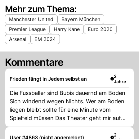
Mehr zum Thema:
Manchester United
Bayern München
Premier League
Harry Kane
Euro 2020
Arsenal
EM 2024
Kommentare
Artikel verö
2
Frieden fängt in Jedem selbst an
Jahre
Die Fussballer sind Bubis dauernd am Boden
Sich windend wegen Nichts. Wer am Boden
liegen bleibt sollte für eine Minute vom
Spielfeld müssen Das Theater geht mir auf
den Nerv
Artikel verö
2
User #4863 (nicht angemeldet)