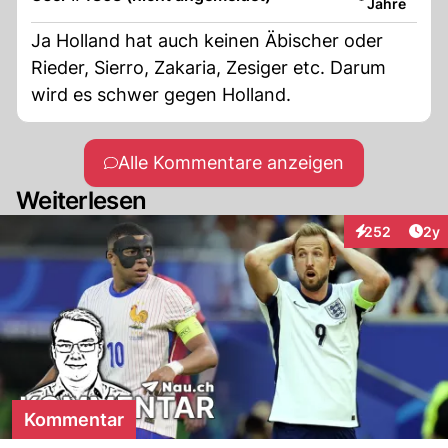
Jahre
Ja Holland hat auch keinen Äbischer oder
Rieder, Sierro, Zakaria, Zesiger etc. Darum
wird es schwer gegen Holland.
Alle Kommentare anzeigen
Weiterlesen
Arti
252
2y
Interaktionen
Kommentar