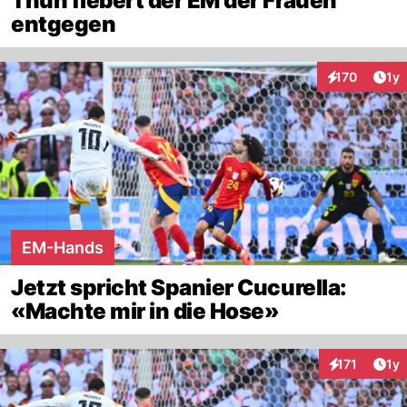
Thun fiebert der EM der Frauen
entgegen
Art
170
1y
Interaktionen
EM-Hands
Jetzt spricht Spanier Cucurella:
«Machte mir in die Hose»
Art
171
1y
Interaktionen