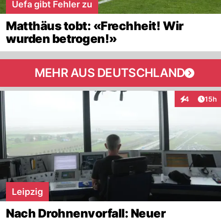
Uefa gibt Fehler zu
Matthäus tobt: «Frechheit! Wir
wurden betrogen!»
MEHR AUS DEUTSCHLAND
Artik
4
15h
Interaktione
Leipzig
Nach Drohnenvorfall: Neuer