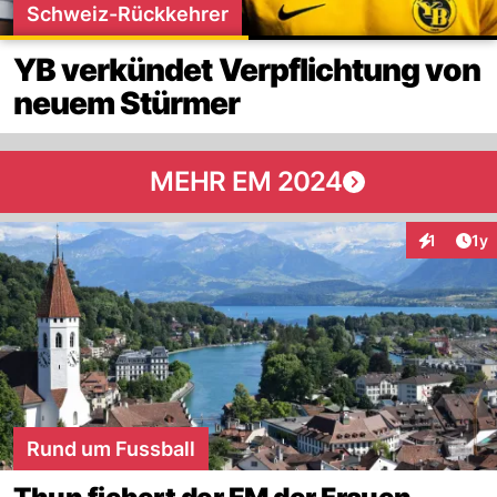
Schweiz-Rückkehrer
YB verkündet Verpflichtung von
neuem Stürmer
MEHR EM 2024
Art
1
1y
Interaktion
Rund um Fussball