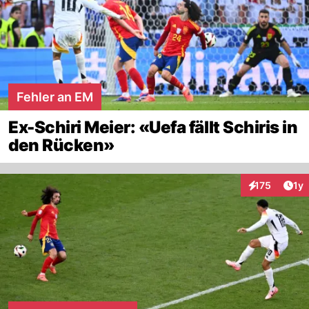
Fehler an EM
Ex-Schiri Meier: «Uefa fällt Schiris in
den Rücken»
Art
175
1y
Interaktionen