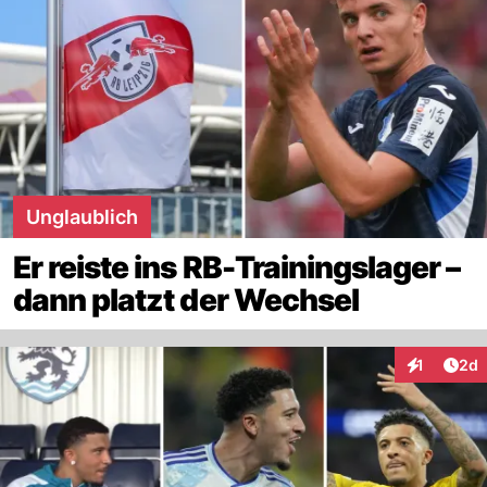
Unglaublich
Er reiste ins RB-Trainingslager –
dann platzt der Wechsel
Arti
1
2d
Interaktion