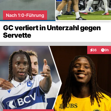
Nach 1:0-Führung
GC verliert in Unterzahl gegen
Servette
Arti
36
9h
Interaktionen