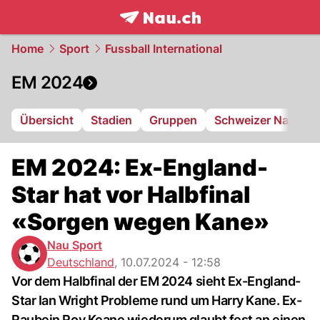
frontpage.
NAU.ch
Home
Sport
Fussball International
EM 2024
Übersicht
Stadien
Gruppen
Schweizer Nati
Ü
EM 2024: Ex-England-
Star hat vor Halbfinal
«Sorgen wegen Kane»
Nau Sport
Deutschland
,
10.07.2024 - 12:58
Vor dem Halbfinal der EM 2024 sieht Ex-England-
Star Ian Wright Probleme rund um Harry Kane. Ex-
Raubein Roy Keane wiederum glaubt fest an einen