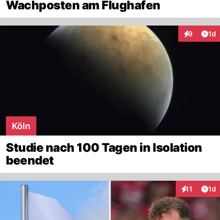
Wachposten am Flughafen
Art
9
1d
Interaktion
Köln
Studie nach 100 Tagen in Isolation
beendet
Art
11
1d
Interaktione