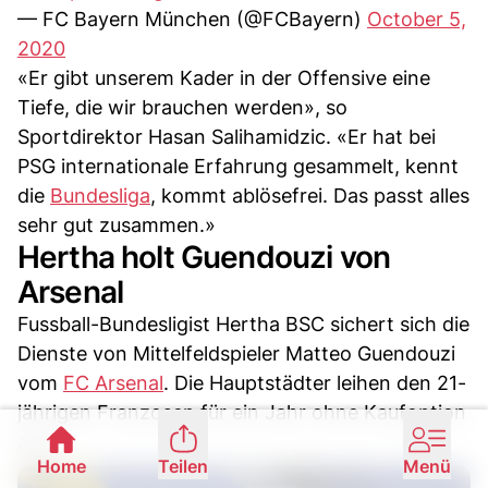
— FC Bayern München (@FCBayern)
October 5,
2020
«Er gibt unserem Kader in der Offensive eine
Tiefe, die wir brauchen werden», so
Sportdirektor Hasan Salihamidzic. «Er hat bei
PSG internationale Erfahrung gesammelt, kennt
die
Bundesliga
, kommt ablösefrei. Das passt alles
sehr gut zusammen.»
Hertha holt Guendouzi von
Arsenal
Fussball-Bundesligist Hertha BSC sichert sich die
Dienste von Mittelfeldspieler Matteo Guendouzi
vom
FC Arsenal
. Die Hauptstädter leihen den 21-
jährigen Franzosen für ein Jahr ohne Kaufoption
aus.
Home
Teilen
Menü