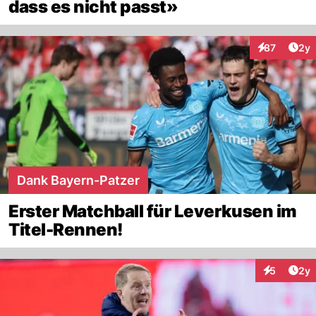
dass es nicht passt»
Arti
87
2y
Interaktione
Dank Bayern-Patzer
Erster Matchball für Leverkusen im
Titel-Rennen!
Arti
5
2y
Interaktion