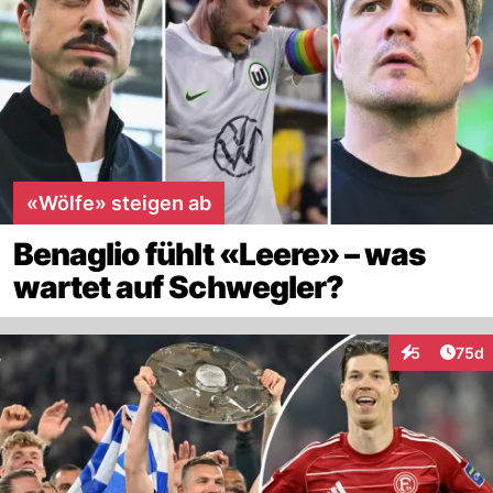
«Wölfe» steigen ab
Benaglio fühlt «Leere» – was
wartet auf Schwegler?
Artik
5
75d
Interaktionen