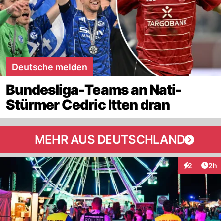
Deutsche melden
Bundesliga-Teams an Nati-
Stürmer Cedric Itten dran
MEHR AUS DEUTSCHLAND
Arti
2
2h
Interaktion