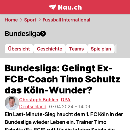
frontpage.
NAU.ch
Home
Sport
Fussball International
Bundesliga
Übersicht
Geschichte
Teams
Spielplan
Tabel
Bundesliga: Gelingt Ex-
FCB-Coach Timo Schultz
das Köln-Wunder?
Christoph Böhlen
,
DPA
Deutschland
,
07.04.2024 - 14:09
Ein Last-Minute-Sieg haucht dem 1. FC Köln in der
Bundesliga wieder Leben ein. Trainer Timo
Schultz (Ex-FCB) ruft für die letzten Spiele die