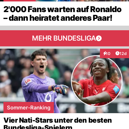
2'000 Fans warten auf Ronaldo
– dann heiratet anderes Paar!
MEHR BUNDESLIGA
Artik
10
12d
Interaktionen
Sommer-Ranking
Vier Nati-Stars unter den besten
Bundesliga-Spielern