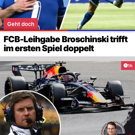
Geht doch
FCB-Leihgabe Broschinski trifft
im ersten Spiel doppelt
Art
1h