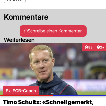
Kommentare
Schreibe einen Kommentar
Weiterlesen
Arti
188
2y
Interaktionen
Ex-FCB-Coach
Timo Schultz: «Schnell gemerkt,