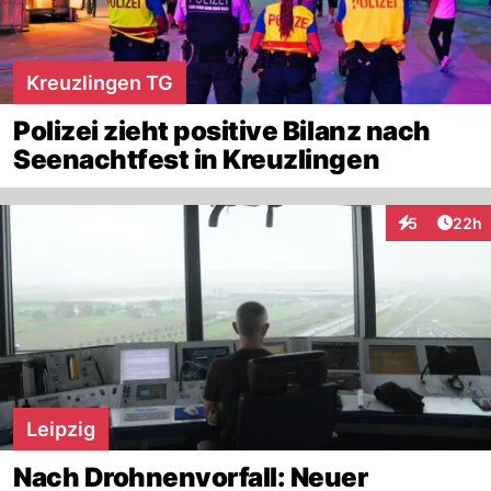
Kreuzlingen TG
Polizei zieht positive Bilanz nach
Seenachtfest in Kreuzlingen
Artik
5
22h
Interaktionen
Leipzig
Nach Drohnenvorfall: Neuer