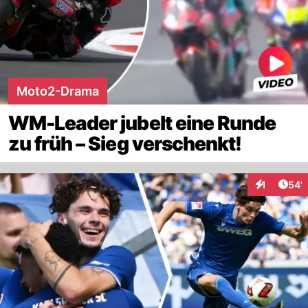
Moto2-Drama
WM-Leader jubelt eine Runde
zu früh – Sieg verschenkt!
Arti
1
54'
Interaktion