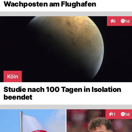
Wachposten am Flughafen
Art
9
1d
Interaktion
Köln
Studie nach 100 Tagen in Isolation
beendet
Art
11
1d
Interaktione