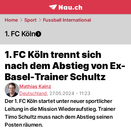
frontpage.
NAU.ch
Home
Sport
Fussball International
1. FC Köln
1. FC Köln trennt sich
nach dem Abstieg von Ex-
Basel-Trainer Schultz
Mathias Kainz
Deutschland
,
27.05.2024 - 11:23
Der 1. FC Köln startet unter neuer sportlicher
Leitung in die Mission Wiederaufstieg. Trainer
Timo Schultz muss nach dem Abstieg seinen
Posten räumen.