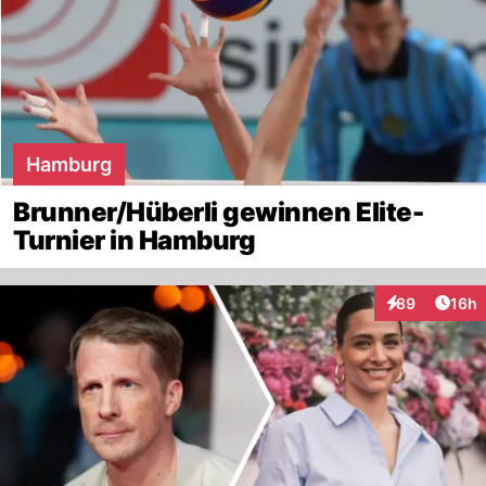
Hamburg
Brunner/Hüberli gewinnen Elite-
Turnier in Hamburg
Artik
89
16h
Interaktionen