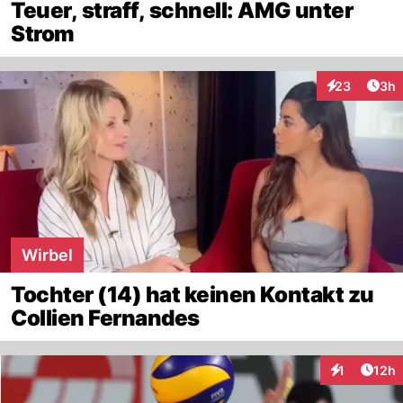
Teuer, straff, schnell: AMG unter
Strom
Arti
23
3h
Interaktionen
Wirbel
Tochter (14) hat keinen Kontakt zu
Collien Fernandes
Artik
1
12h
Interaktione