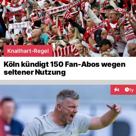
Knallhart-Regel
Köln kündigt 150 Fan-Abos wegen
seltener Nutzung
Art
4
1y
Interaktion