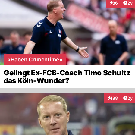
Arti
86
2y
Interaktionen
«Haben Crunchtime»
Gelingt Ex-FCB-Coach Timo Schultz
das Köln-Wunder?
Arti
188
2y
Interaktionen