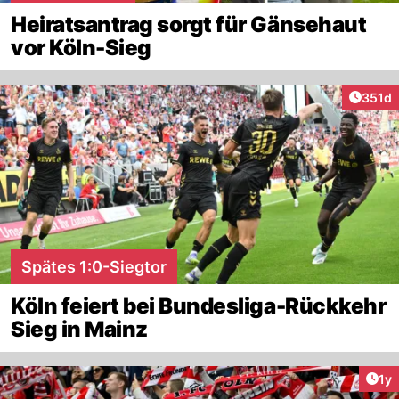
Heiratsantrag sorgt für Gänsehaut
vor Köln-Sieg
Artike
351d
Spätes 1:0-Siegtor
Köln feiert bei Bundesliga-Rückkehr
Sieg in Mainz
Art
1y