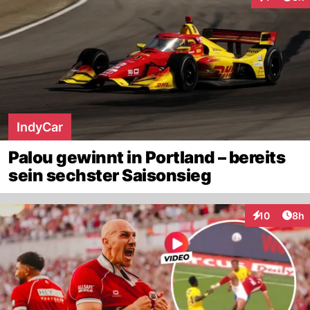
Interaktion
IndyCar
Palou gewinnt in Portland – bereits
sein sechster Saisonsieg
Arti
10
8h
Interaktione