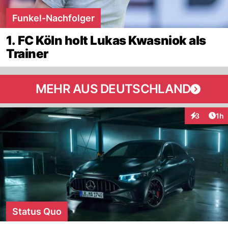
Funkel-Nachfolger
1. FC Köln holt Lukas Kwasniok als
Trainer
MEHR AUS DEUTSCHLAND
Art
3
1h
Interaktion
Status Quo