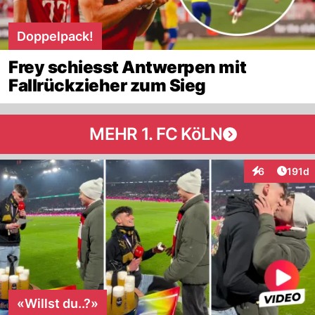
Doppelpack!
Frey schiesst Antwerpen mit
Fallrückzieher zum Sieg
MEHR 1. FC KöLN
Artike
6
191d
Interaktionen
«Willst du..?»