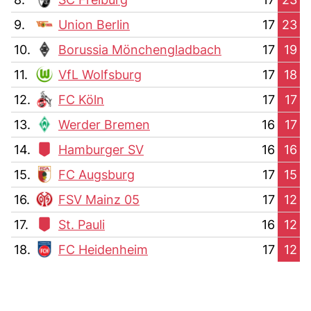
9.
Union Berlin
17
23
10.
Borussia Mönchengladbach
17
19
11.
VfL Wolfsburg
17
18
12.
FC Köln
17
17
13.
Werder Bremen
16
17
14.
Hamburger SV
16
16
15.
FC Augsburg
17
15
16.
FSV Mainz 05
17
12
17.
St. Pauli
16
12
18.
FC Heidenheim
17
12