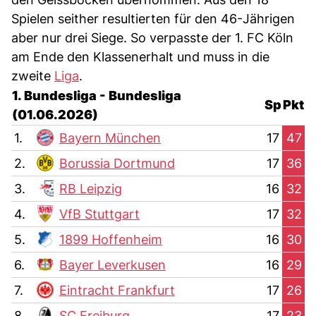
Spielen seither resultierten für den 46-Jährigen
aber nur drei Siege. So verpasste der 1. FC Köln
am Ende den Klassenerhalt und muss in die
zweite
Liga
.
1. Bundesliga - Bundesliga
Sp
Pkt
(01.06.2026)
1.
Bayern München
17
47
2.
Borussia Dortmund
17
36
3.
RB Leipzig
16
32
4.
VfB Stuttgart
17
32
5.
1899 Hoffenheim
16
30
6.
Bayer Leverkusen
16
29
7.
Eintracht Frankfurt
17
26
8.
SC Freiburg
17
23