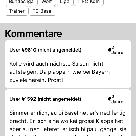
Bundesliga
Wolf
Liga
1. FC Köln
Trainer
FC Basel
Kommentare
Artikel verö
2
User #9810 (nicht angemeldet)
Jahre
Kölle wird auch nächste Saison nicht
aufsteigen. Da plappern wie bei Bayern
zuviele herein. Prost!
Artikel verö
2
User #1592 (nicht angemeldet)
Jahre
Simmer ehrlich, au bi Basel het er‘s ned fertig
bracht. Er isch eine wo kei grossi Klappe het,
aber au ned lieferet. er isch bi pauli gange, sie