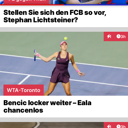
Stellen Sie sich den FCB so vor,
Stephan Lichtsteiner?
Arti
1
3h
Interaktion
WTA-Toronto
Bencic locker weiter – Eala
chancenlos
Arti
1
3h