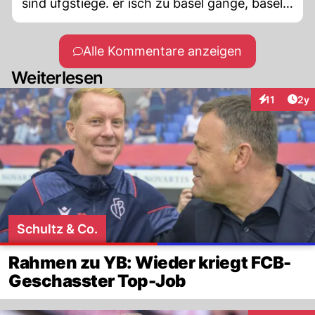
sind ufgstiege. er isch zu basel gange, basel
ih de abstiegsgruppe. er isch zu köln, köln
isch abgstiege. das cha doch ke zuefall si?
Alle Kommentare anzeigen
Weiterlesen
Arti
11
2y
Interaktione
Schultz & Co.
Rahmen zu YB: Wieder kriegt FCB-
Geschasster Top-Job