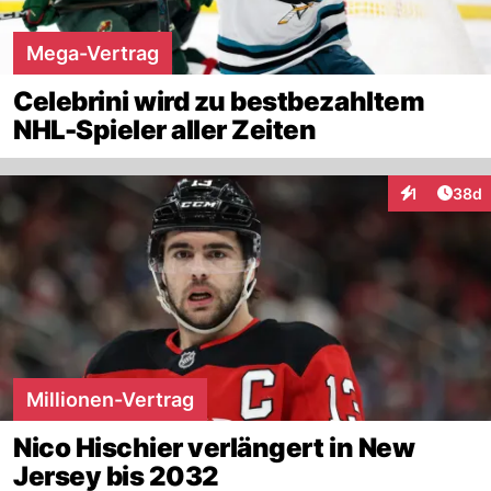
Mega-Vertrag
Celebrini wird zu bestbezahltem
NHL-Spieler aller Zeiten
Artik
1
38d
Interaktione
Millionen-Vertrag
Nico Hischier verlängert in New
Jersey bis 2032