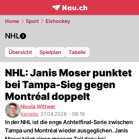
frontpage.
NAU.ch
Home
Sport
Eishockey
NHL
Übersicht
Spielplan
Tabelle
NHL: Janis Moser punktet
bei Tampa-Sieg gegen
Montréal doppelt
Nicola Wittwer
Kanada
,
27.04.2026 - 08:19
In der NHL ist die enge Achtelfinal-Serie zwischen
Tampa und Montréal wieder ausgeglichen. Janis
Moser trägt einen grossen Teil dazu bei.