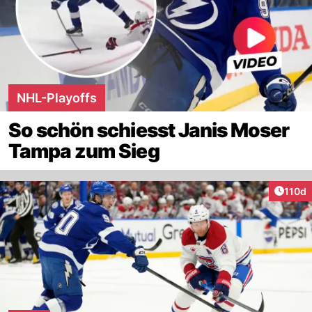
NHL-Playoffs
So schön schiesst Janis Moser
Tampa zum Sieg
Artike
110d