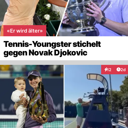
«Er wird älter»
Tennis-Youngster stichelt
gegen Novak Djokovic
Arti
12
2d
Interaktione