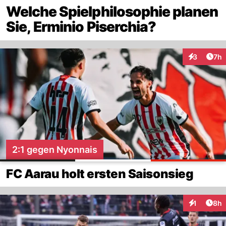
Welche Spielphilosophie planen
Sie, Erminio Piserchia?
Arti
3
7h
Interaktion
2:1 gegen Nyonnais
FC Aarau holt ersten Saisonsieg
Arti
1
8h
Interaktion