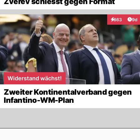
Zverev schiesst gegen Format
Arti
863
9d
Interaktionen
Widerstand wächst!
Zweiter Kontinentalverband gegen
Infantino-WM-Plan
Footer