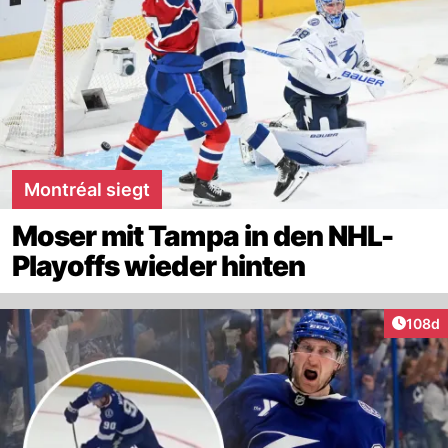
Montréal siegt
Moser mit Tampa in den NHL-
Playoffs wieder hinten
Artike
108d