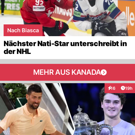
Nach Biasca
Nächster Nati-Star unterschreibt in
der NHL
MEHR AUS KANADA
Artik
16
19h
Interaktionen