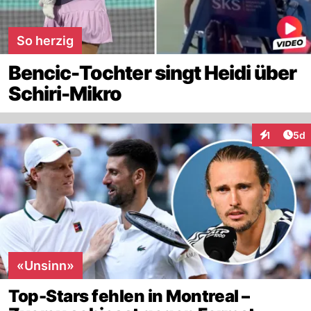
So herzig
Bencic-Tochter singt Heidi über
Schiri-Mikro
Arti
1
5d
Interaktion
«Unsinn»
Top-Stars fehlen in Montreal –