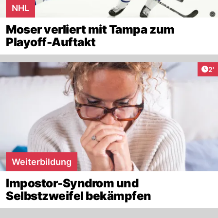
NHL
Moser verliert mit Tampa zum
Playoff-Auftakt
Art
2'
Weiterbildung
Impostor-Syndrom und
Selbstzweifel bekämpfen