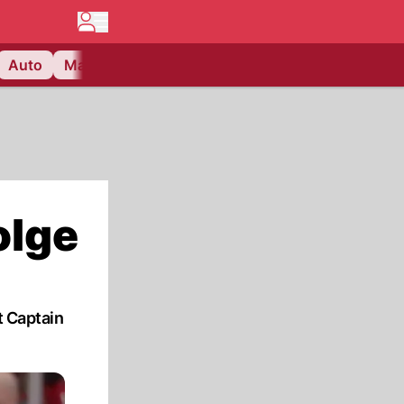
Auto
Matchcenter
Videos
Nau Plus
Lifestyle
olge
t Captain