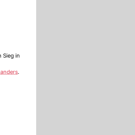
 Sieg in
landers
.