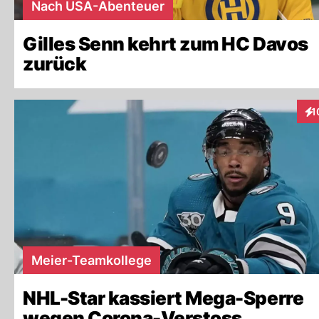
Nach USA-Abenteuer
Gilles Senn kehrt zum HC Davos
zurück
1
Int
Meier-Teamkollege
NHL-Star kassiert Mega-Sperre
wegen Corona-Verstoss