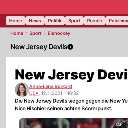
Home
News
Politik
Sport
People
Polizei
Home
Sport
Eishockey
New Jersey Devils
New Jersey Devils
Anna-Lena Burkard
USA
,
12.11.2021 - 16:32
Die New Jersey Devils siegen gegen die New York 
Nico Hischier seinen achten Scorerpunkt.