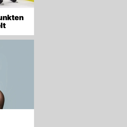
punkten
lt