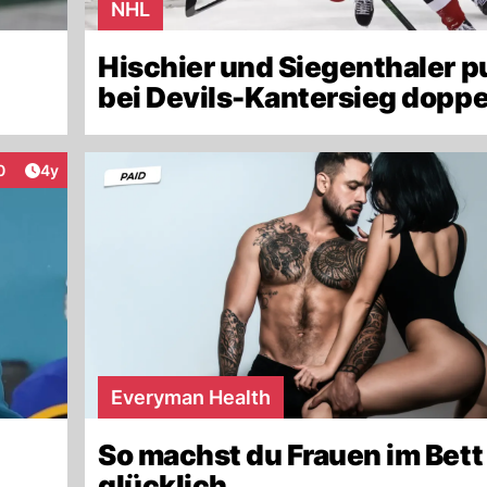
NHL
Hischier und Siegenthaler 
bei Devils-Kantersieg doppe
Artikel veröffentlicht:
0
4y
eraktionen
Everyman Health
So machst du Frauen im Bett
glücklich