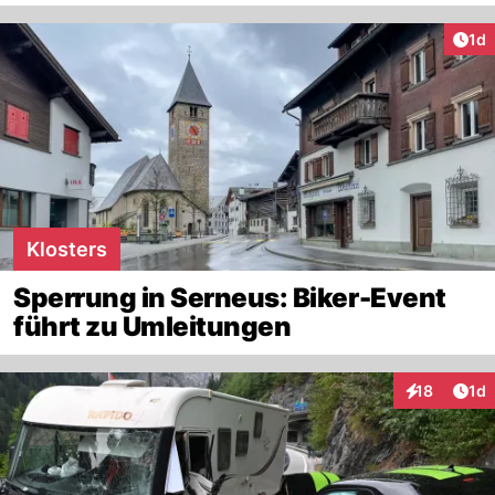
Art
1d
Klosters
Sperrung in Serneus: Biker-Event
führt zu Umleitungen
Art
18
1d
Interaktione