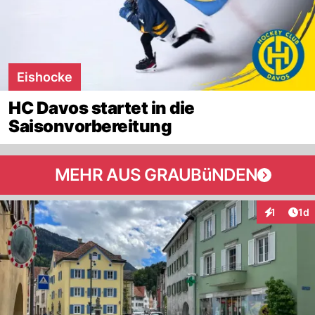
Eishocke
HC Davos startet in die
Saisonvorbereitung
MEHR AUS GRAUBüNDEN
Art
1
1d
Interaktion