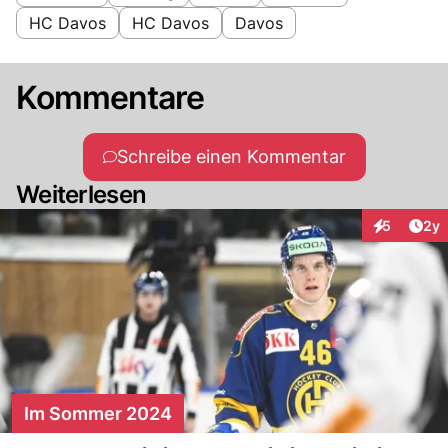
HC Davos
HC Davos
Davos
Kommentare
Schreibe einen Kommentar
Weiterlesen
Arti
5
2y
Interaktion
Im Sommer 2024