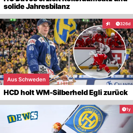
solide Jahresbilanz
Artikel
1
326d
Interaktionen
Aus Schweden
HCD holt WM-Silberheld Egli zurück
Art
1y