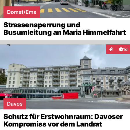
Domat/Ems
Strassensperrung und
Busumleitung an Maria Himmelfahrt
Art
1
1d
Interaktion
Davos
Schutz für Erstwohnraum: Davoser
Kompromiss vor dem Landrat