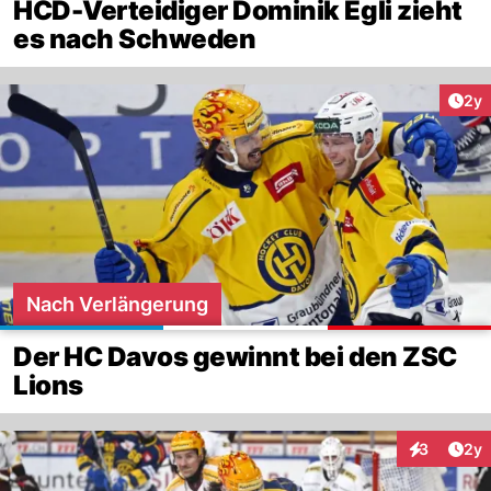
HCD-Verteidiger Dominik Egli zieht
es nach Schweden
Arti
2y
Nach Verlängerung
Der HC Davos gewinnt bei den ZSC
Lions
Arti
3
2y
Interaktion