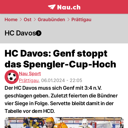
frontpage.
NAU.ch
Home
Ost
Graubünden
Prättigau
HC Davos
HC Davos: Genf stoppt
das Spengler-Cup-Hoch
Nau Sport
Prättigau
,
06.01.2024 - 22:05
Der HC Davos muss sich Genf mit 3:4 n.V.
geschlagen geben. Zuletzt feierten die Bündner
vier Siege in Folge. Servette bleibt damit in der
Tabelle vor dem HCD.