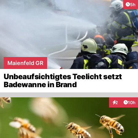
Arti
5h
Maienfeld GR
Unbeaufsichtigtes Teelicht setzt
Badewanne in Brand
Artik
2
10h
Interaktione