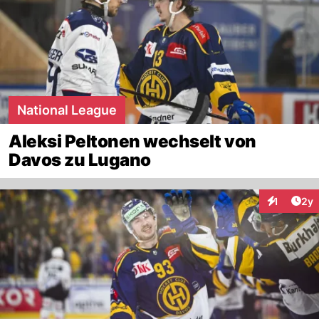
National League
Aleksi Peltonen wechselt von
Davos zu Lugano
Arti
1
2y
Interaktion