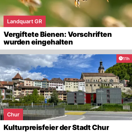
Landquart GR
Vergiftete Bienen: Vorschriften
wurden eingehalten
Artik
11h
Chur
Kulturpreisfeier der Stadt Chur