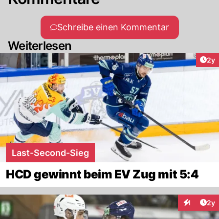
Schreibe einen Kommentar
Weiterlesen
Arti
2y
Last-Second-Sieg
HCD gewinnt beim EV Zug mit 5:4
Arti
1
2y
Interaktion