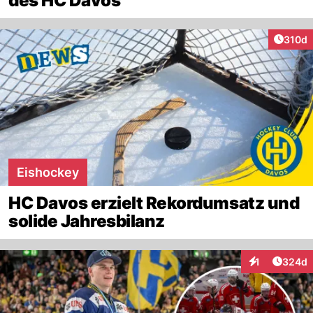
des HC Davos
Artike
310d
Eishockey
HC Davos erzielt Rekordumsatz und
solide Jahresbilanz
Artikel
1
324d
Interaktionen