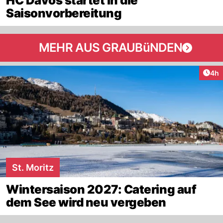
HC Davos startet in die
Saisonvorbereitung
MEHR AUS GRAUBüNDEN
Arti
4h
St. Moritz
Wintersaison 2027: Catering auf
dem See wird neu vergeben