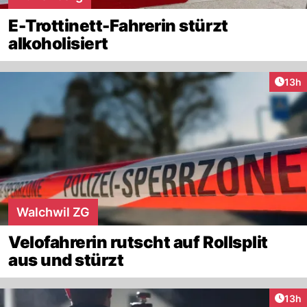
E-Trottinett-Fahrerin stürzt
alkoholisiert
Artik
13h
Walchwil ZG
Velofahrerin rutscht auf Rollsplit
aus und stürzt
Artik
13h