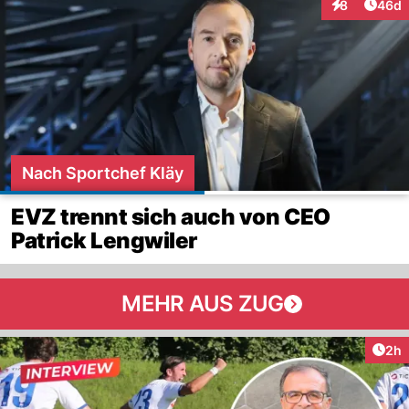
Artik
8
46d
Interaktionen
Nach Sportchef Kläy
EVZ trennt sich auch von CEO
Patrick Lengwiler
MEHR AUS ZUG
Arti
2h