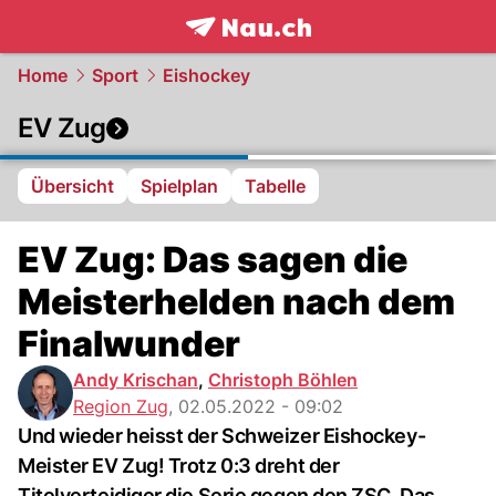
frontpage.
NAU.ch
Home
Sport
Eishockey
EV Zug
Übersicht
Spielplan
Tabelle
EV Zug: Das sagen die
Meisterhelden nach dem
Finalwunder
Andy Krischan
,
Christoph Böhlen
Region Zug
,
02.05.2022 - 09:02
Und wieder heisst der Schweizer Eishockey-
Meister EV Zug! Trotz 0:3 dreht der
Titelverteidiger die Serie gegen den ZSC. Das