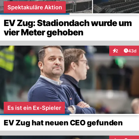
Spektakuläre Aktion
EV Zug: Stadiondach wurde um
vier Meter gehoben
Artik
2
43d
Interaktionen
Es ist ein Ex-Spieler
EV Zug hat neuen CEO gefunden