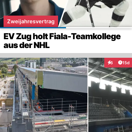
Zweijahresvertrag
EV Zug holt Fiala-Teamkollege
aus der NHL
Artik
6
15d
Interaktione