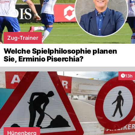
Zug-Trainer
Welche Spielphilosophie planen
Sie, Erminio Piserchia?
Artik
13h
Hünenberg