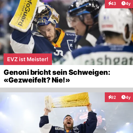
Arti
43
4y
Interaktionen
EVZ ist Meister!
Genoni bricht sein Schweigen:
«Gezweifelt? Nie!»
Arti
92
4y
Interaktionen