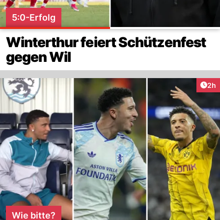
5:0-Erfolg
Winterthur feiert Schützenfest
gegen Wil
Arti
2h
Wie bitte?