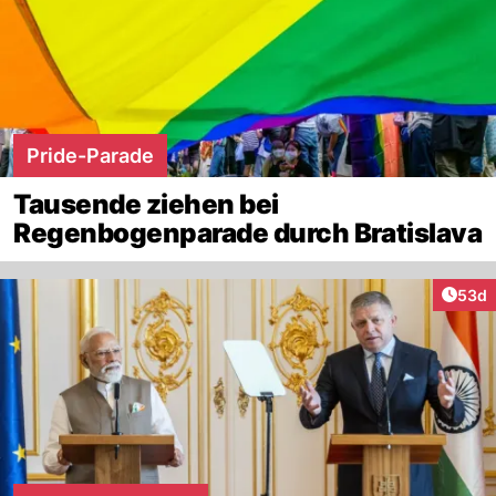
Pride-Parade
Tausende ziehen bei
Regenbogenparade durch Bratislava
Artik
53d