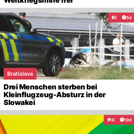
Weltkriegsmine frei
Arti
3
5d
Interaktion
Bratislava
Drei Menschen sterben bei
Kleinflugzeug-Absturz in der
Slowakei
Artik
18
19d
Interaktionen