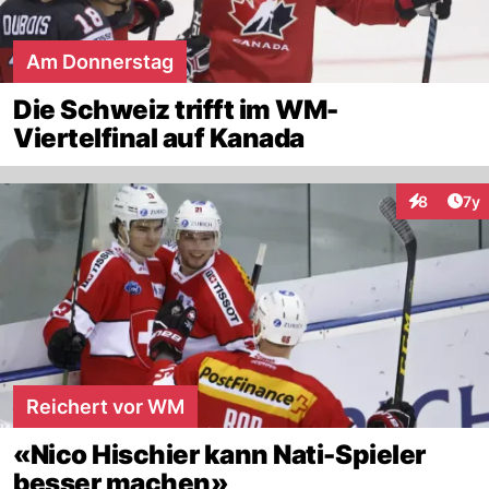
Am Donnerstag
Die Schweiz trifft im WM-
Viertelfinal auf Kanada
Art
8
7y
Interaktion
Reichert vor WM
«Nico Hischier kann Nati-Spieler
besser machen»