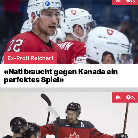
8
7y
Interaktion
Ex-Profi Reichert
«Nati braucht gegen Kanada ein
perfektes Spiel»
Art
3
7y
Interaktion