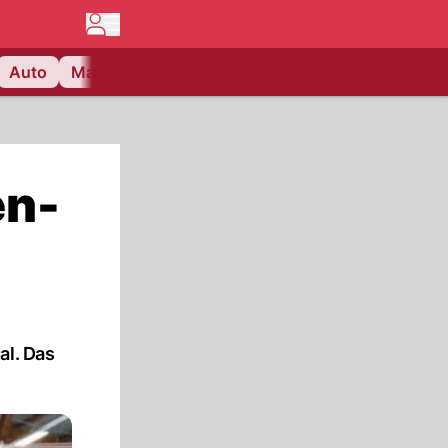
Auto
Matchcenter
Videos
Nau Plus
Lifestyle
en-
al. Das