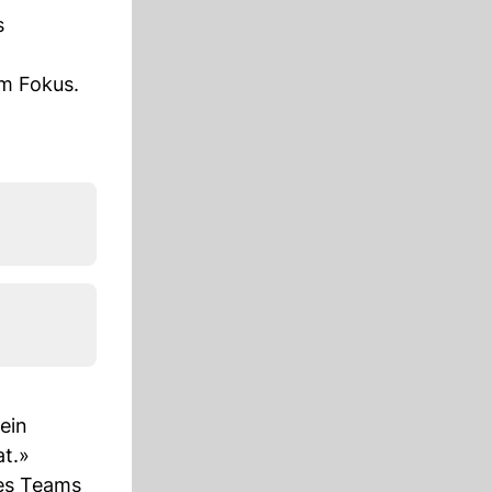
s
im Fokus.
ein
at.»
des Teams