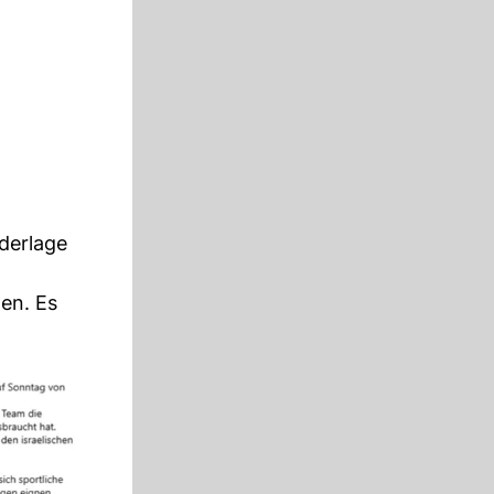
derlage
en. Es