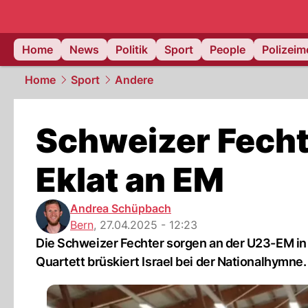
Home
News
Politik
Sport
People
Polizei
Home
Sport
Andere
Schweizer Fecht
Eklat an EM
Andrea Schüpbach
Bern
,
27.04.2025 - 12:23
Die Schweizer Fechter sorgen an der U23-EM in 
Quartett brüskiert Israel bei der Nationalhymne.