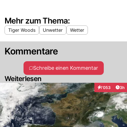
Mehr zum Thema:
Tiger Woods
Unwetter
Wetter
Kommentare
Schreibe einen Kommentar
Weiterlesen
Arti
1'053
3h
Interaktionen