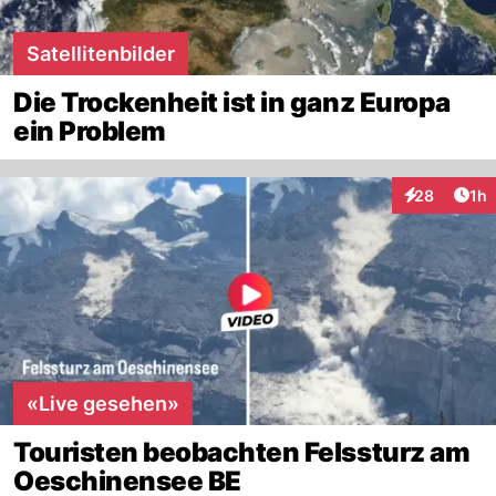
Satellitenbilder
Die Trockenheit ist in ganz Europa
ein Problem
Art
28
1h
Interaktione
«Live gesehen»
Touristen beobachten Felssturz am
Oeschinensee BE