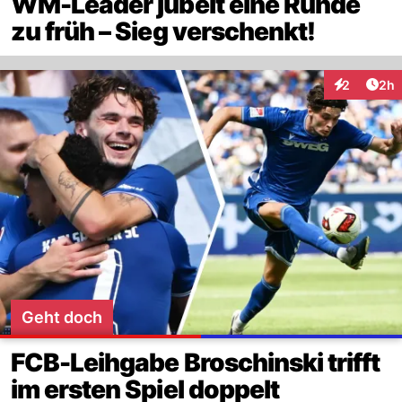
WM-Leader jubelt eine Runde
zu früh – Sieg verschenkt!
Arti
2
2h
Interaktion
Geht doch
FCB-Leihgabe Broschinski trifft
im ersten Spiel doppelt