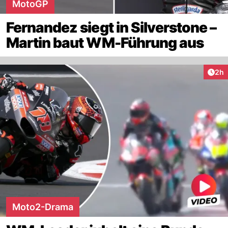
MotoGP
Fernandez siegt in Silverstone –
Martin baut WM-Führung aus
Arti
2h
Moto2-Drama