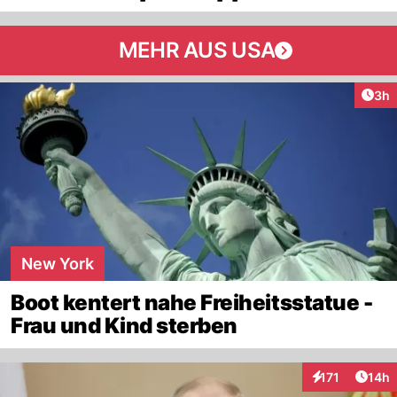
MEHR AUS USA
Arti
3h
New York
Boot kentert nahe Freiheitsstatue -
Frau und Kind sterben
Artik
171
14h
Interaktionen