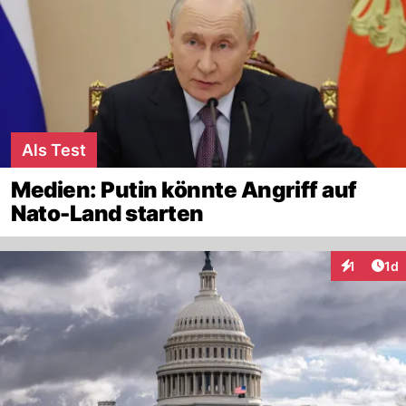
Als Test
Medien: Putin könnte Angriff auf
Nato-Land starten
Art
1
1d
Interaktion