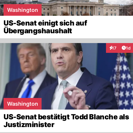
Washington
US-Senat einigt sich auf
Übergangshaushalt
Art
17
1d
Interaktione
Washington
US-Senat bestätigt Todd Blanche als
Justizminister