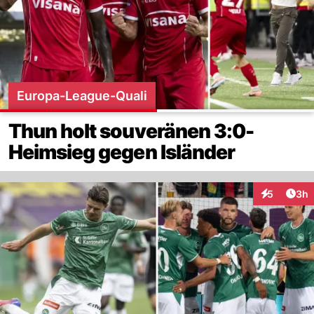
Europa-League-Quali
Thun holt souveränen 3:0-
Heimsieg gegen Isländer
Arti
5
3h
Interaktion