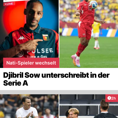
Nati-Spieler wechselt
Djibril Sow unterschreibt in der
Serie A
Arti
2h