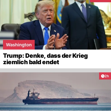
Washington
Trump: Denke, dass der Krieg
ziemlich bald endet
Arti
2h