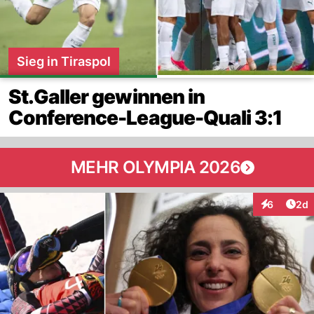
Sieg in Tiraspol
St.Galler gewinnen in
Conference-League-Quali 3:1
MEHR OLYMPIA 2026
Arti
6
2d
Interaktion