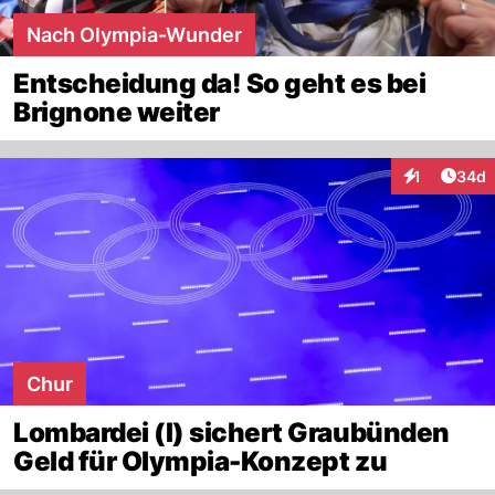
Nach Olympia-Wunder
Entscheidung da! So geht es bei
Brignone weiter
Artik
1
34d
Interaktione
Chur
Lombardei (I) sichert Graubünden
Geld für Olympia-Konzept zu