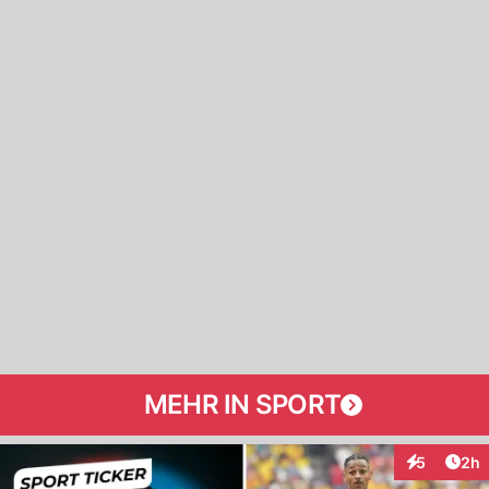
MEHR IN SPORT
Arti
5
2h
Interaktion