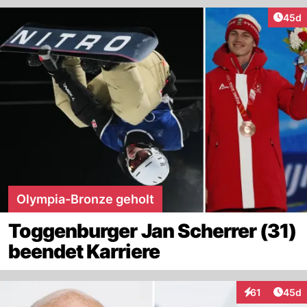
Artik
45d
Olympia-Bronze geholt
Toggenburger Jan Scherrer (31)
beendet Karriere
Artik
61
45d
Interaktionen