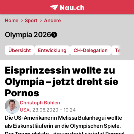
frontpage.
NAU.ch
Home
Sport
Andere
Olympia 2026
Übersicht
Entwicklung
CH-Delegation
Terminp
Eisprinzessin wollte zu
Olympia – jetzt dreht sie
Pornos
Christoph Böhlen
USA
,
23.06.2020 - 10:24
Die US-Amerikanerin Melissa Bulanhagui wollte
als Eiskunstläuferin an die Olympischen Spiele.
Der Traum platzte - darum dreht sie jetzt Pornos!