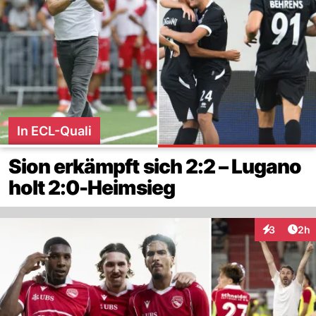
In ECL-Quali
Sion erkämpft sich 2:2 – Lugano
holt 2:0-Heimsieg
Arti
3
2h
Interaktion