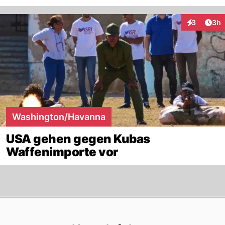
Arti
3
3h
Interaktion
Washington/Havanna
USA gehen gegen Kubas
Waffenimporte vor
Footer