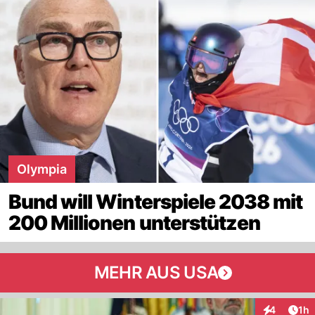
Olympia
Bund will Winterspiele 2038 mit
200 Millionen unterstützen
MEHR AUS USA
Art
4
1h
Interaktion