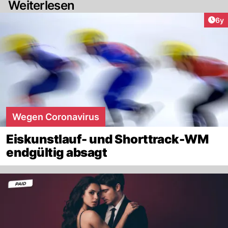
Weiterlesen
Arti
6y
Wegen Coronavirus
Eiskunstlauf- und Shorttrack-WM
endgültig absagt