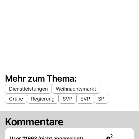
Mehr zum Thema:
Dienstleistungen
Weihnachtsmarkt
Grüne
Regierung
SVP
EVP
SP
Kommentare
Artikel veröff
2
User #1993 (nicht angemeldet)