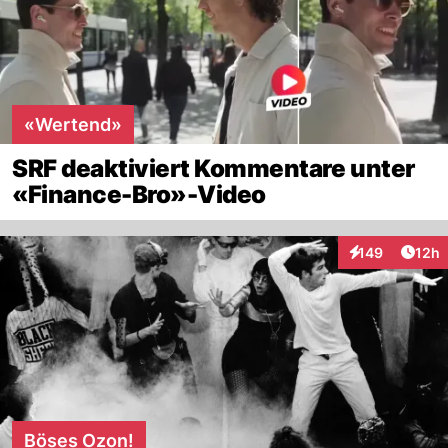
«Wertend»
SRF deaktiviert Kommentare unter
«Finance-Bro»-Video
Artik
149
12h
Interaktionen
Böses Ozon!