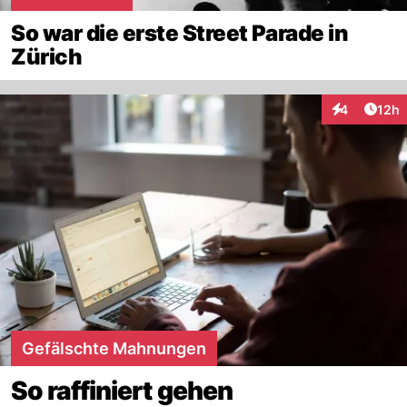
So war die erste Street Parade in
Zürich
Artik
4
12h
Interaktione
Gefälschte Mahnungen
So raffiniert gehen