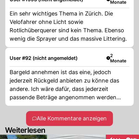
Monate
Ein sehr wichtiges Thema in Zürich. Die
Velofahrer ohne Licht sowie
Rotlichüberquerer sind kein Thema. Ebenso
wenig die Sprayer und das massive Littering.
Artikel veröff
2
User #92 (nicht angemeldet)
Monate
Bargeld annehmen ist das eine, jedoch
jederzeit Rückgeld anbieten zu könne das
andere. Ich wäre dafür, dass jederzeit
passende Beträge angenommen werden
sollten/müssen/können jedoch nicht
zwingend Rückgeld in Bar angeboten werden
Alle Kommentare anzeigen
muss - Rückgeld könnte auch per übliche
Weiterlesen
Zahlvarianten gegeben werden können