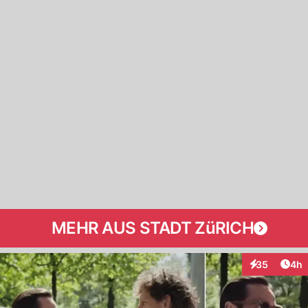
MEHR AUS STADT ZüRICH
Arti
35
4h
Interaktionen