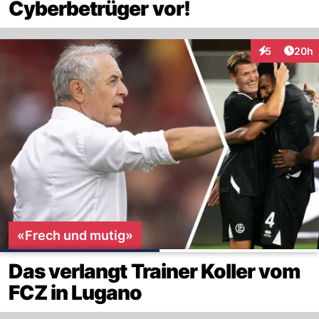
Cyberbetrüger vor!
Artik
5
20h
Interaktionen
«Frech und mutig»
Das verlangt Trainer Koller vom
FCZ in Lugano