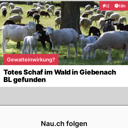
Artik
12
19h
Interaktionen
Gewalteinwirkung?
Totes Schaf im Wald in Giebenach
BL gefunden
Footer
Nau.ch folgen