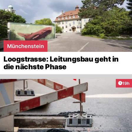
Münchenstein
Loogstrasse: Leitungsbau geht in
die nächste Phase
Artik
19h