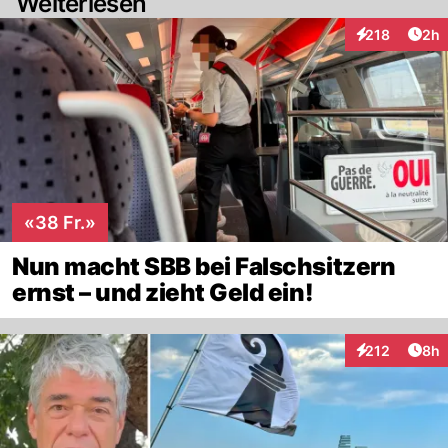
Weiterlesen
Arti
218
2h
Interaktionen
«38 Fr.»
Nun macht SBB bei Falschsitzern
ernst – und zieht Geld ein!
Arti
212
8h
Interaktionen