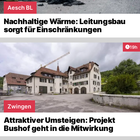
Aesch BL
Nachhaltige Wärme: Leitungsbau
sorgt für Einschränkungen
Artik
19h
Zwingen
Attraktiver Umsteigen: Projekt
Bushof geht in die Mitwirkung