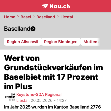
frontpage.
NAU.ch
Home
Basel
Baselland
Liestal
Baselland
Region Allschwil
Region Binningen
Muttenz
Bi
Wert von
Grundstückverkäufen im
Baselbiet mit 17 Prozent
im Plus
Keystone-SDA Regional
Liestal
,
20.05.2026 - 14:27
Im Jahr 2025 wurden im Kanton Baselland 2776