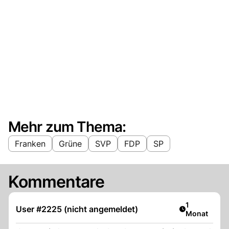
Mehr zum Thema:
Franken
Grüne
SVP
FDP
SP
Kommentare
Artikel veröf
1
User #2225 (nicht angemeldet)
Monat