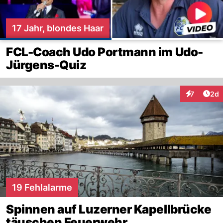
17 Jahr, blondes Haar
FCL-Coach Udo Portmann im Udo-
Jürgens-Quiz
Arti
7
2d
Interaktion
19 Fehlalarme
Spinnen auf Luzerner Kapellbrücke
täuschen Feuerwehr