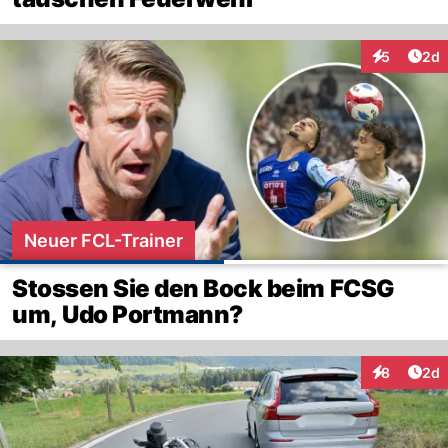
Arti
5
2d
Interaktion
Neuer FCL-Trainer
Stossen Sie den Bock beim FCSG
um, Udo Portmann?
Arti
8
2d
Interaktion