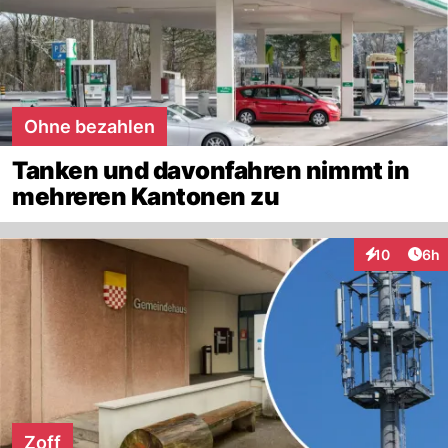
Ohne bezahlen
Tanken und davonfahren nimmt in
mehreren Kantonen zu
Arti
10
6h
Interaktione
Zoff