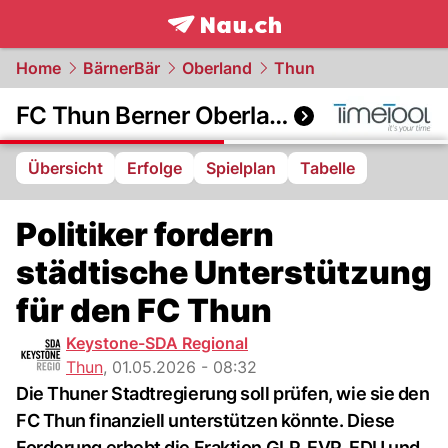
frontpage.
NAU.ch
Home
BärnerBär
Oberland
Thun
FC Thun Berner Oberland
Übersicht
Erfolge
Spielplan
Tabelle
Politiker fordern
städtische Unterstützung
für den FC Thun
Keystone-SDA Regional
Thun
,
01.05.2026 - 08:32
Die Thuner Stadtregierung soll prüfen, wie sie den
FC Thun finanziell unterstützen könnte. Diese
Forderung erhebt die Fraktion GLP, EVP, EDU und