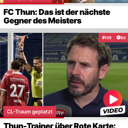
FC Thun: Das ist der nächste
Gegner des Meisters
Arti
109
8d
Interaktionen
CL-Traum geplatzt
Thun-Trainer über Rote Karte: