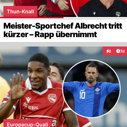
Thun-Knall
Meister-Sportchef Albrecht tritt
kürzer – Rapp übernimmt
Art
6
7d
Interaktion
Europacup-Quali