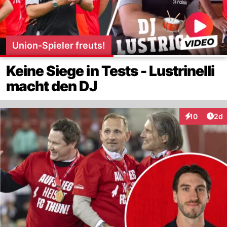
Union-Spieler freuts!
Keine Siege in Tests - Lustrinelli
macht den DJ
Arti
10
2d
Interaktione