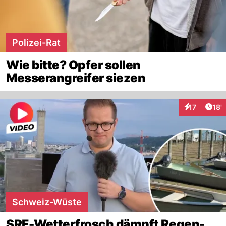
Polizei-Rat
Wie bitte? Opfer sollen
Messerangreifer siezen
Arti
17
18'
Interaktione
Schweiz-Wüste
SRF-Wetterfrosch dämpft Regen-