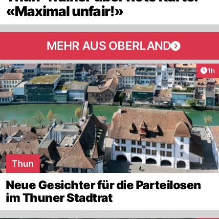
«Maximal unfair!»
MEHR AUS OBERLAND
Art
1h
Thun
Neue Gesichter für die Parteilosen
im Thuner Stadtrat