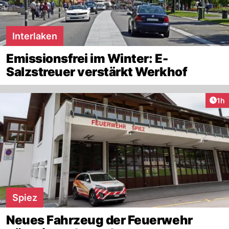
Interlaken
Emissionsfrei im Winter: E-
Salzstreuer verstärkt Werkhof
Art
1h
Spiez
Neues Fahrzeug der Feuerwehr