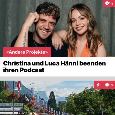
Art
1h
«Andere Projekte»
Christina und Luca Hänni beenden
ihren Podcast
Art
1
1h
Interaktion