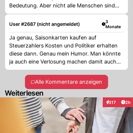
Bedeutung. Aber nicht alle Menschen sind
daran interessiert. Und auch Fussball ist
letztlich ein Wettkampf unter privaten Klubs
Artikel veröff
3
User #2687 (nicht angemeldet)
Monate
und Vereinen.
Ja genau, Saisonkarten kaufen auf
Steuerzahlers Kosten und Politiker erhalten
diese dann. Genau mein Humor. Man könnte
ja auch eine Verlosung machen damit auch
08/15 Leute sich daran erfreuen könnten.
Alle Kommentare anzeigen
Weiterlesen
Arti
317
2h
Interaktionen