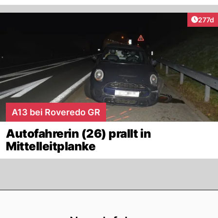
Artike
277d
A13 bei Roveredo GR
Autofahrerin (26) prallt in
Mittelleitplanke
Footer