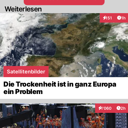
Weiterlesen
Art
151
1h
Interaktionen
Satellitenbilder
Die Trockenheit ist in ganz Europa
ein Problem
Arti
1'060
2h
Interaktionen