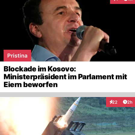
Interaktion
Pristina
Blockade im Kosovo:
Ministerpräsident im Parlament mit
Eiern beworfen
Arti
22
2h
Interaktionen