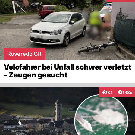
Roveredo GR
Velofahrer bei Unfall schwer verletzt
– Zeugen gesucht
Artike
234
148d
Interaktionen