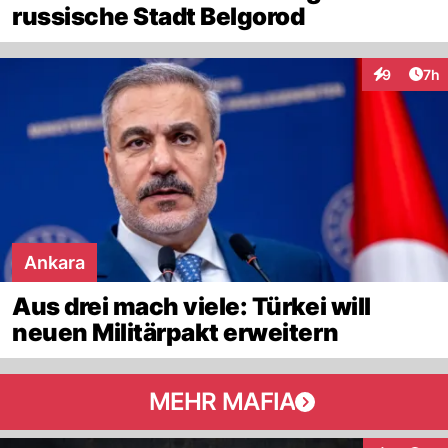
russische Stadt Belgorod
Arti
9
7h
Interaktion
Ankara
Aus drei mach viele: Türkei will
neuen Militärpakt erweitern
MEHR MAFIA