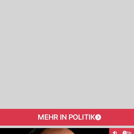
MEHR IN POLITIK
Art
1
1h