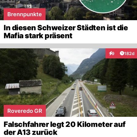
Brennpunkte
In diesen Schweizer Städten ist die
Mafia stark präsent
Artike
9
182d
Interaktionen
Roveredo GR
Falschfahrer legt 20 Kilometer auf
der A13 zurück