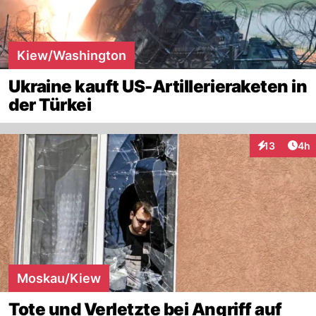
Kiew/Washington
Ukraine kauft US-Artillerieraketen in
der Türkei
Arti
13
4h
Interaktione
Moskau/Kiew
Tote und Verletzte bei Angriff auf