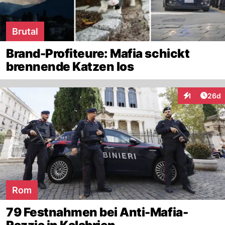
Brutal
Brand-Profiteure: Mafia schickt
brennende Katzen los
Artik
1
26d
Interaktione
Rom
79 Festnahmen bei Anti-Mafia-