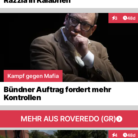
Razzia in Kalabrien
Artik
3
48d
Interaktionen
Kampf gegen Mafia
Bündner Auftrag fordert mehr
Kontrollen
MEHR AUS ROVEREDO (GR)
Artik
4
48d
Interaktionen