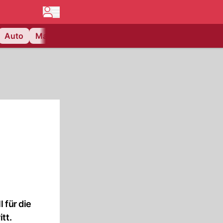
Auto
Matchcenter
Videos
Nau Plus
Lifestyle
 für die
tt.