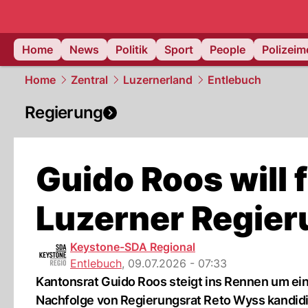
Home
News
Politik
Sport
People
Polizei
Home
Zentral
Luzernerland
Entlebuch
Regierung
Guido Roos will f
Luzerner Regier
Keystone-SDA Regional
Entlebuch
,
09.07.2026 - 07:33
Kantonsrat Guido Roos steigt ins Rennen um eine
Nachfolge von Regierungsrat Reto Wyss kandidie