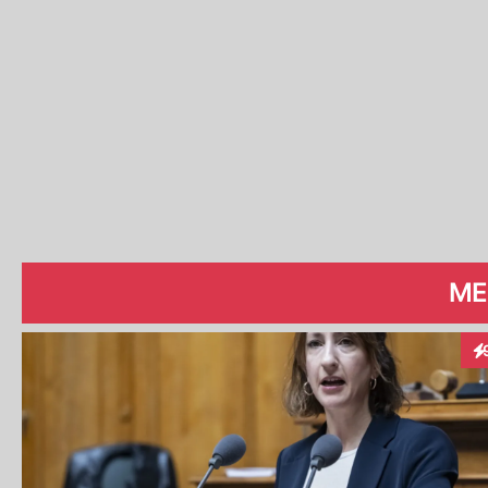
ME
In