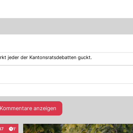
rkt jeder der Kantonsratsdebatten guckt.
e Kommentare anzeigen
Artikel veröffentlicht:
87
1'
eraktionen