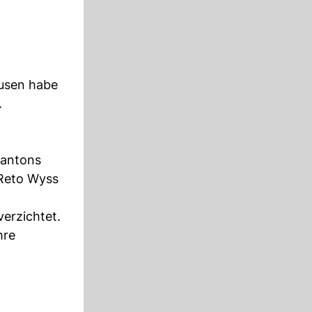
husen habe
.
antons
 Reto Wyss
verzichtet.
hre