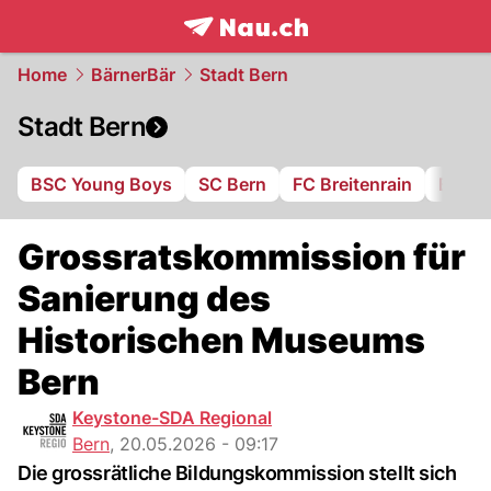
frontpage.
NAU.ch
Home
BärnerBär
Stadt Bern
Stadt Bern
BSC Young Boys
SC Bern
FC Breitenrain
BSV B
Grossratskommission für
Sanierung des
Historischen Museums
Bern
Keystone-SDA Regional
Bern
,
20.05.2026 - 09:17
Die grossrätliche Bildungskommission stellt sich