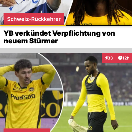
Schweiz-Rückkehrer
YB verkündet Verpflichtung von
neuem Stürmer
Artik
33
12h
Interaktionen