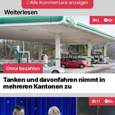
Alle Kommentare anzeigen
Weiterlesen
Arti
42
48'
Interaktionen
Ohne bezahlen
Tanken und davonfahren nimmt in
mehreren Kantonen zu
Arti
217
6h
Interaktionen