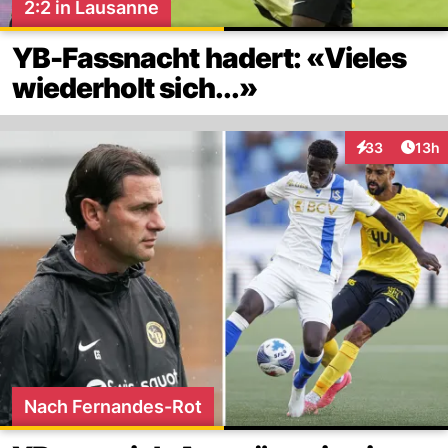
2:2 in Lausanne
YB-Fassnacht hadert: «Vieles
wiederholt sich...»
Artik
33
13h
Interaktionen
Nach Fernandes-Rot