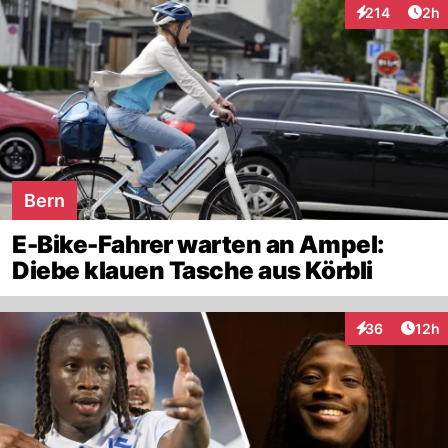
Arti
214
2h
Interaktionen
Bern
E-Bike-Fahrer warten an Ampel:
Diebe klauen Tasche aus Körbli
Artik
36
12h
Interaktionen