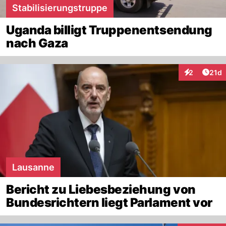
Stabilisierungstruppe
Uganda billigt Truppenentsendung
nach Gaza
Artik
2
21d
Interaktione
Lausanne
Bericht zu Liebesbeziehung von
Bundesrichtern liegt Parlament vor