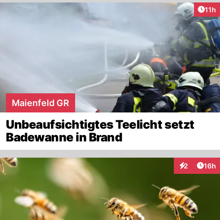
Artik
11h
Maienfeld GR
Unbeaufsichtigtes Teelicht setzt
Badewanne in Brand
Artik
2
16h
Interaktione