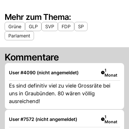
Mehr zum Thema:
Grüne
GLP
SVP
FDP
SP
Parlament
Kommentare
Artikel veröf
1
User #4090 (nicht angemeldet)
Monat
Es sind definitiv viel zu viele Grossräte bei
uns in Graubünden. 80 wären völlig
ausreichend!
Artikel veröf
1
User #7572 (nicht angemeldet)
Monat