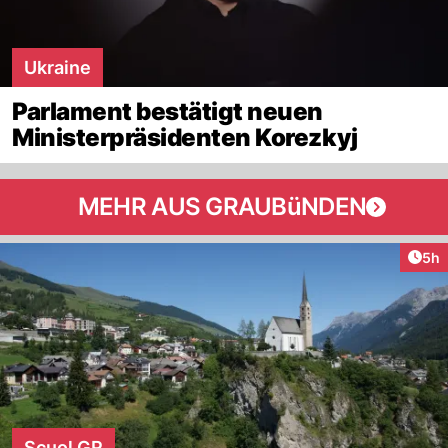
Ukraine
Parlament bestätigt neuen
Ministerpräsidenten Korezkyj
MEHR AUS GRAUBüNDEN
Arti
5h
Scuol GR