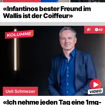
«Infantinos bester Freund im
Wallis ist der Coiffeur»
Arti
7
49'
Interaktione
Ueli Schmezer
«Ich nehme jeden Tag eine 1mg-