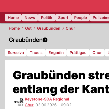
Home
News
Politik
Sport
People
Polizei
Home
Ost
Graubünden
Chur
Graubünden
Surselva
Thusis
Engadin
Prättigau
Chur
Graubünden stre
entlang der Kan
Keystone-SDA Regional
Chur
,
03.06.2026 - 09:02