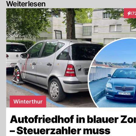
Weiterlesen
17
Inte
Winterthur
Autofriedhof in blauer Zo
– Steuerzahler muss