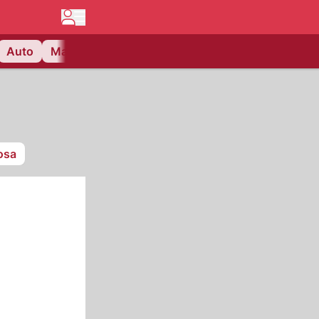
Auto
Matchcenter
Videos
Nau Plus
Lifestyle
osa