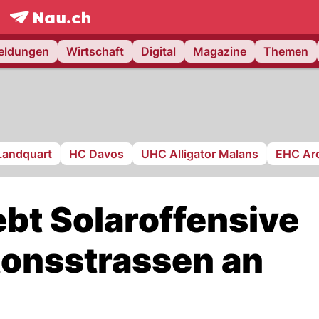
frontpage.
NAU.ch
meldungen
Wirtschaft
Digital
Magazine
Themen
Landquart
HC Davos
UHC Alligator Malans
EHC Ar
bt Solaroffensive
tonsstrassen an