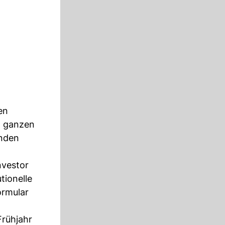
en
m ganzen
unden
nvestor
tionelle
ormular
Frühjahr