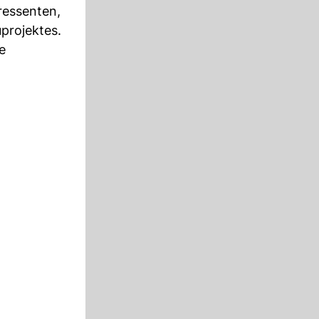
ressenten,
projektes.
e