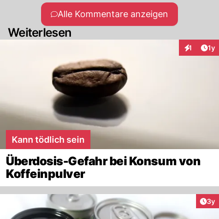
Alle Kommentare anzeigen
Weiterlesen
Art
1
1y
Interaktion
Kann tödlich sein
Überdosis-Gefahr bei Konsum von
Koffeinpulver
Arti
3y