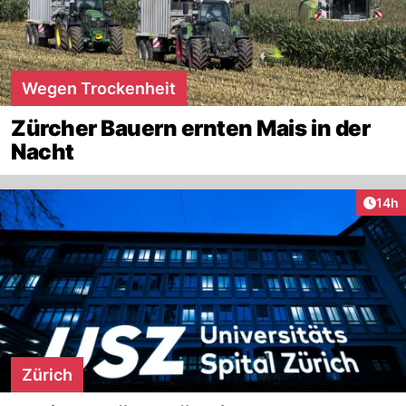
Wegen Trockenheit
Zürcher Bauern ernten Mais in der
Nacht
Artik
14h
Zürich