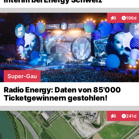
Artike
9
196d
Interaktionen
Super-Gau
Radio Energy: Daten von 85'000
Ticketgewinnern gestohlen!
Artike
8
241d
Interaktionen