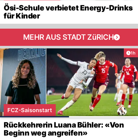
Ösi-Schule verbietet Energy-Drinks
für Kinder
MEHR AUS STADT ZüRICH
Art
1h
FCZ-Saisonstart
Rückkehrerin Luana Bühler: «Von
Beginn weg angreifen»