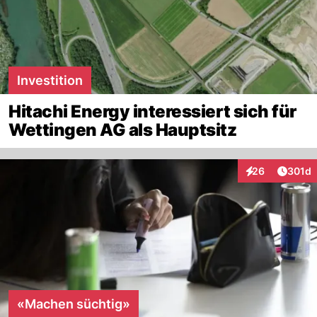
Investition
Hitachi Energy interessiert sich für
Wettingen AG als Hauptsitz
Artike
26
301d
Interaktionen
«Machen süchtig»