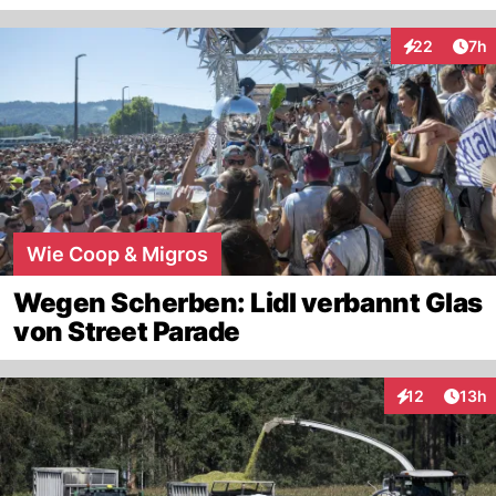
Arti
22
7h
Interaktionen
Wie Coop & Migros
Wegen Scherben: Lidl verbannt Glas
von Street Parade
Artik
12
13h
Interaktionen