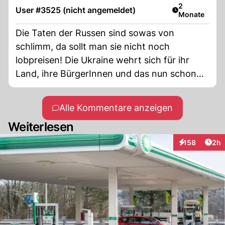
und unsinnigen Forderungen bis
Artikel veröff
2
User #3525 (nicht angemeldet)
Monate
weitermachen wie bisher. Ja das führt nicht
so schnell zu einem Kriegsende. Irgendwann
Die Taten der Russen sind sowas von
sieht es in der UA aus wir im Gaza Streifen -
schlimm, da sollt man sie nicht noch
was im Westen leider niemand bedauert.
lobpreisen! Die Ukraine wehrt sich für ihr
Land, ihre BürgerInnen und das nun schon
mehrere Jahre. Russland mit dem
Dickschädel hört nicht auf mit morden und
Alle Kommentare anzeigen
zerstören!
Weiterlesen
Arti
158
2h
Interaktionen