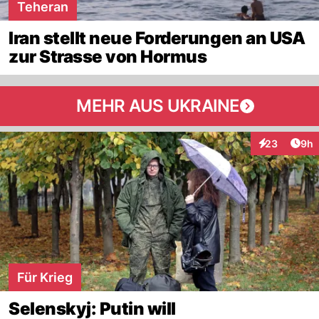
Teheran
Iran stellt neue Forderungen an USA
zur Strasse von Hormus
MEHR AUS UKRAINE
Arti
23
9h
Interaktionen
Für Krieg
Selenskyj: Putin will