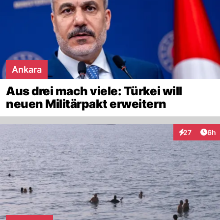
Ankara
Aus drei mach viele: Türkei will
neuen Militärpakt erweitern
Arti
27
6h
Interaktionen