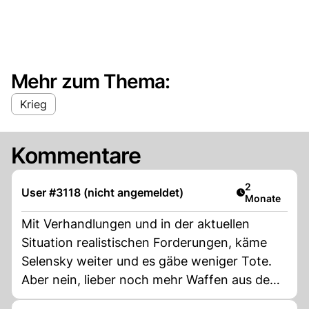
Mehr zum Thema:
Krieg
Kommentare
Artikel veröff
2
User #3118 (nicht angemeldet)
Monate
Mit Verhandlungen und in der aktuellen
Situation realistischen Forderungen, käme
Selensky weiter und es gäbe weniger Tote.
Aber nein, lieber noch mehr Waffen aus dem
Westen, Angriffe ins Zentrum von Russland