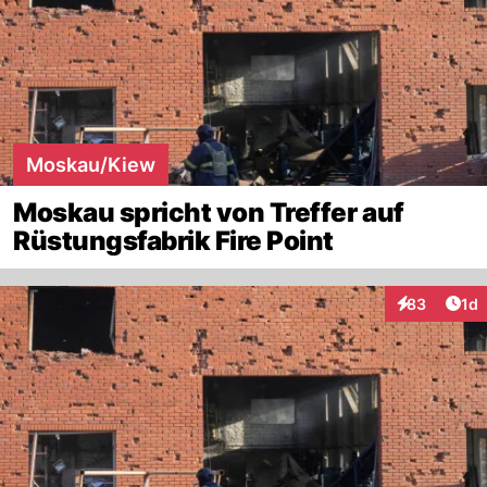
Moskau/Kiew
Moskau spricht von Treffer auf
Rüstungsfabrik Fire Point
Art
83
1d
Interaktione