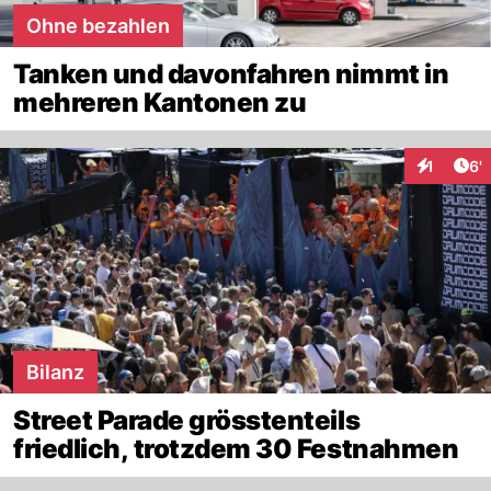
Ohne bezahlen
Tanken und davonfahren nimmt in
mehreren Kantonen zu
Art
1
6'
Interaktio
Bilanz
Street Parade grösstenteils
friedlich, trotzdem 30 Festnahmen