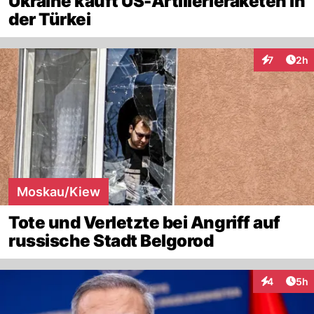
Ukraine kauft US-Artillerieraketen in
der Türkei
Arti
7
2h
Interaktion
Moskau/Kiew
Tote und Verletzte bei Angriff auf
russische Stadt Belgorod
Arti
4
5h
Interaktion