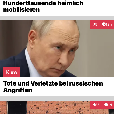
Hunderttausende heimlich
mobilisieren
Artik
5
12h
Interaktione
Kiew
Tote und Verletzte bei russischen
Angriffen
Art
35
1d
Interaktione