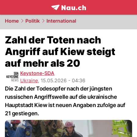
frontpage.
NAU.ch
Home
Politik
International
Zahl der Toten nach
Angriff auf Kiew steigt
auf mehr als 20
Keystone-SDA
Ukraine
,
15.05.2026 - 04:36
Die Zahl der Todesopfer nach der jüngsten
russischen Angriffswelle auf die ukrainische
Hauptstadt Kiew ist neuen Angaben zufolge auf
21 gestiegen.