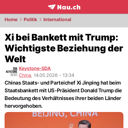
frontpage.
NAU.ch
Home
Politik
International
Xi bei Bankett mit Trump:
Wichtigste Beziehung der
Welt
Keystone-SDA
China
,
14.05.2026 - 13:34
Chinas Staats- und Parteichef Xi Jinping hat beim
Staatsbankett mit US-Präsident Donald Trump die
Bedeutung des Verhältnisses ihrer beiden Länder
hervorgehoben.