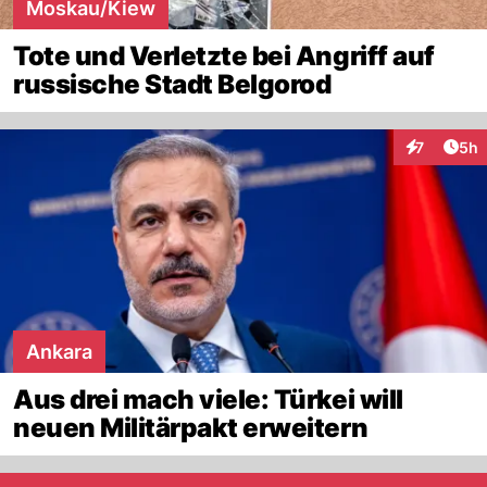
Moskau/Kiew
Tote und Verletzte bei Angriff auf
russische Stadt Belgorod
Arti
7
5h
Interaktion
Ankara
Aus drei mach viele: Türkei will
neuen Militärpakt erweitern