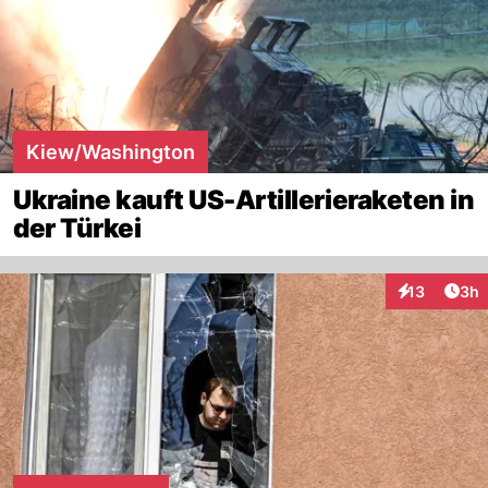
Kiew/Washington
Ukraine kauft US-Artillerieraketen in
der Türkei
Arti
13
3h
Interaktione