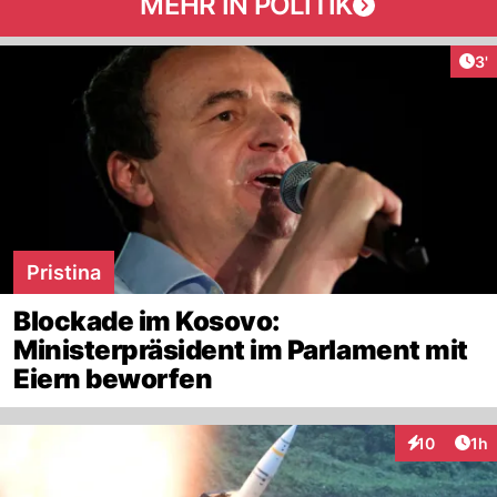
MEHR IN POLITIK
Art
3'
Pristina
Blockade im Kosovo:
Ministerpräsident im Parlament mit
Eiern beworfen
Art
10
1h
Interaktione