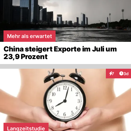
Mehr als erwartet
China steigert Exporte im Juli um
23,9 Prozent
Arti
7
3d
Interaktion
Langzeitstudie