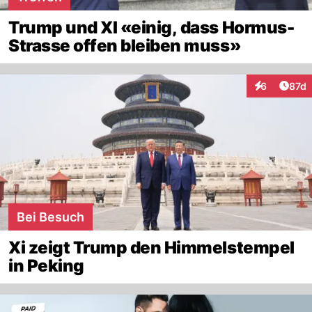
Trump und XI «einig, dass Hormus-
Strasse offen bleiben muss»
Artik
6
87d
Interaktione
Bei Besuch
Xi zeigt Trump den Himmelstempel
in Peking