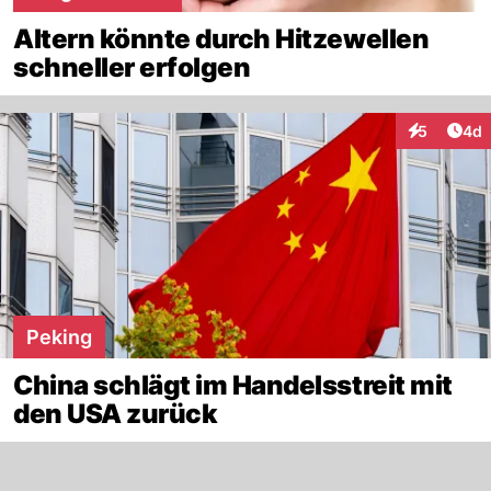
Altern könnte durch Hitzewellen
schneller erfolgen
Arti
5
4d
Interaktion
Peking
China schlägt im Handelsstreit mit
den USA zurück