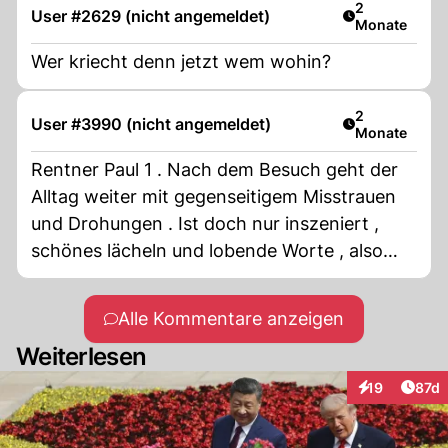
Artikel veröff
2
User #2629 (nicht angemeldet)
Monate
Wer kriecht denn jetzt wem wohin?
Artikel veröff
2
User #3990 (nicht angemeldet)
Monate
Rentner Paul 1 . Nach dem Besuch geht der
Alltag weiter mit gegenseitigem Misstrauen
und Drohungen . Ist doch nur inszeniert ,
schönes lächeln und lobende Worte , also
Marionetten im Schafspelz !
Alle Kommentare anzeigen
Weiterlesen
Artik
19
87d
Interaktionen