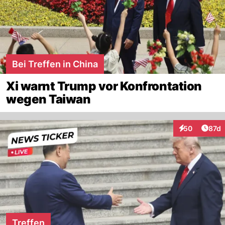
Bei Treffen in China
Xi warnt Trump vor Konfrontation
wegen Taiwan
Artik
50
87d
Interaktionen
Treffen