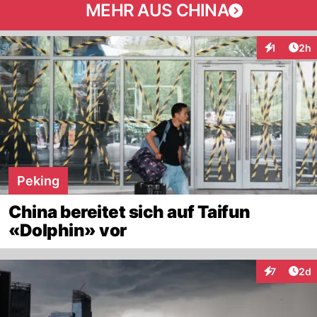
MEHR AUS CHINA
Arti
1
2h
Interaktion
Peking
China bereitet sich auf Taifun
«Dolphin» vor
Arti
7
2d
Interaktion