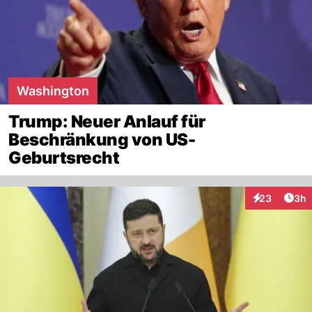
Washington
Trump: Neuer Anlauf für
Beschränkung von US-
Geburtsrecht
Arti
23
3h
Interaktionen