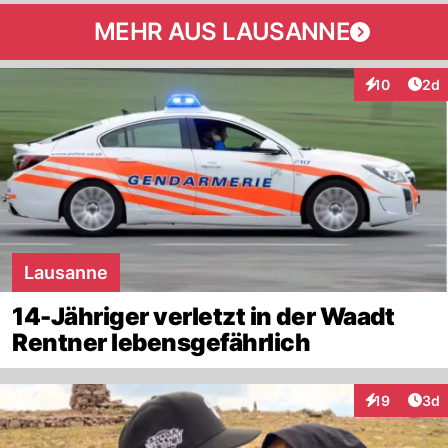
MEHR AUS LAUSANNE
Arti
10
2d
Interaktione
Lausanne
14-Jähriger verletzt in der Waadt
Rentner lebensgefährlich
Arti
19
3d
Interaktione