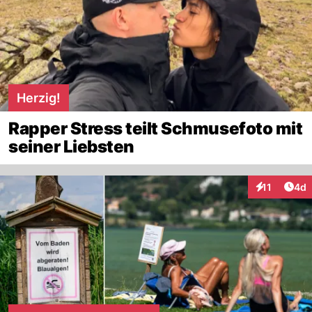
Herzig!
Rapper Stress teilt Schmusefoto mit
seiner Liebsten
Arti
11
4d
Interaktione