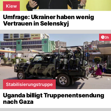
Kiew
Umfrage: Ukrainer haben wenig
Vertrauen in Selenskyj
Arti
3h
Stabilisierungstruppe
Uganda billigt Truppenentsendung
nach Gaza