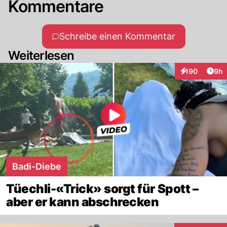
Kommentare
Schreibe einen Kommentar
Weiterlesen
Arti
190
9h
Interaktionen
Badi-Diebe
Tüechli-«Trick» sorgt für Spott –
aber er kann abschrecken