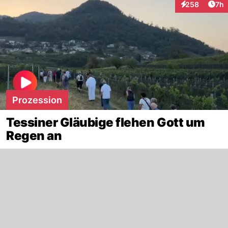
Arti
258
7h
Interaktionen
Prozession
Tessiner Gläubige flehen Gott um
Regen an