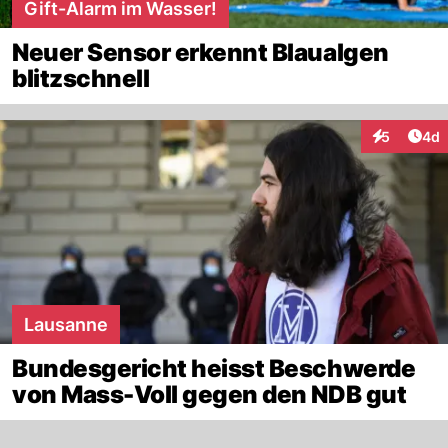
Gift-Alarm im Wasser!
Neuer Sensor erkennt Blaualgen
blitzschnell
Arti
5
4d
Interaktion
Lausanne
Bundesgericht heisst Beschwerde
von Mass-Voll gegen den NDB gut