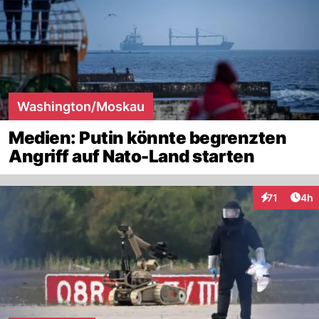
Washington/Moskau
Medien: Putin könnte begrenzten
Angriff auf Nato-Land starten
Arti
71
4h
Interaktione