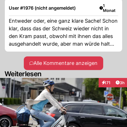
die Schweiz ist das Wasserschloss Europas,
Artikel veröf
1
User #1976 (nicht angemeldet)
Monat
die NEAT/Gotthard und Ost-West sind vital
für die EU, etc.
Entweder oder, eine ganz klare Sache! Schon
klar, dass das der Schweiz wieder nicht in
den Kram passt, obwohl mit ihnen das alles
ausgehandelt wurde, aber man würde halt
schon lieber wieder da ein bischen wursteln,
dort ein wenig was abändern, hier ein
Alle Kommentare anzeigen
bischen was ziehen und dort ein wenig was
Weiterlesen
für sich gerade biegen. NIX DA! So
abgemacht, so wirds umgesetzt, und sonst,
Arti
171
3h
Interaktionen
Drittlandstatus! Fertig mit der dauernden
Eigenbevorteilung.