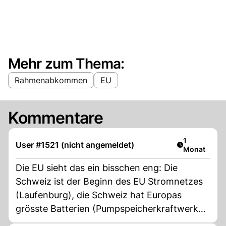
Mehr zum Thema:
Rahmenabkommen
EU
Kommentare
Artikel veröf
1
User #1521 (nicht angemeldet)
Monat
Die EU sieht das ein bisschen eng: Die
Schweiz ist der Beginn des EU Stromnetzes
(Laufenburg), die Schweiz hat Europas
grösste Batterien (Pumpspeicherkraftwerke:
Überkapazitäten Wind- und Solarenergie),