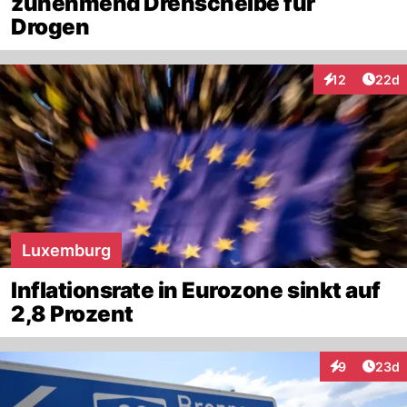
zunehmend Drehscheibe für
Drogen
Artik
12
22d
Interaktionen
Luxemburg
Inflationsrate in Eurozone sinkt auf
2,8 Prozent
Artik
9
23d
Interaktionen