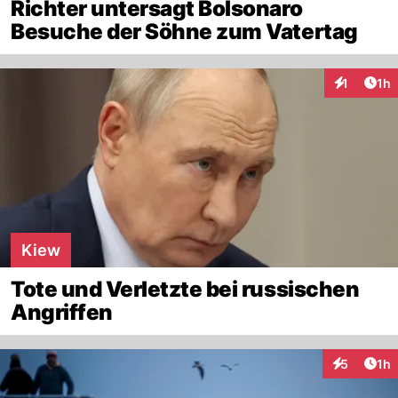
Richter untersagt Bolsonaro
Besuche der Söhne zum Vatertag
Art
1
1h
Interaktion
Kiew
Tote und Verletzte bei russischen
Angriffen
Art
5
1h
Interaktion