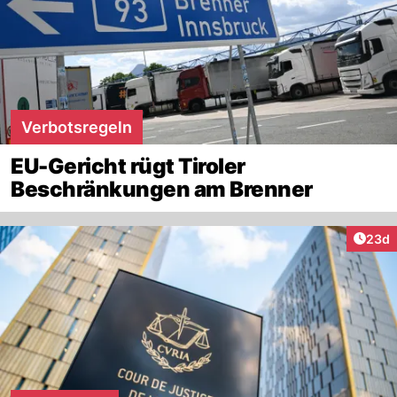
Verbotsregeln
EU-Gericht rügt Tiroler
Beschränkungen am Brenner
Artik
23d