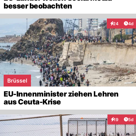
besser beobachten
Arti
24
4d
Interaktionen
Brüssel
EU-Innenminister ziehen Lehren
aus Ceuta-Krise
Arti
19
5d
Interaktione