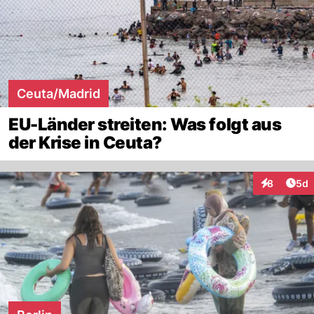
Ceuta/Madrid
EU-Länder streiten: Was folgt aus
der Krise in Ceuta?
Arti
8
5d
Interaktion