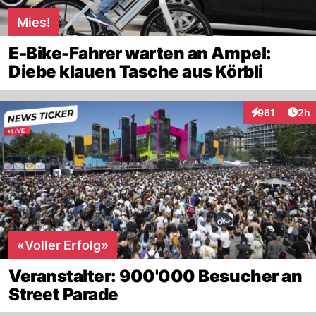
Mies!
E-Bike-Fahrer warten an Ampel:
Diebe klauen Tasche aus Körbli
Arti
961
2h
Interaktionen
«Voller Erfolg»
Veranstalter: 900'000 Besucher an
Street Parade