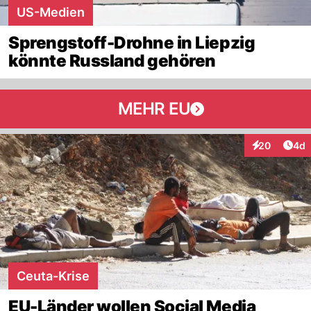
US-Medien
Sprengstoff-Drohne in Liepzig
könnte Russland gehören
MEHR EU
Arti
20
4d
Interaktionen
Ceuta-Krise
EU-Länder wollen Social Media