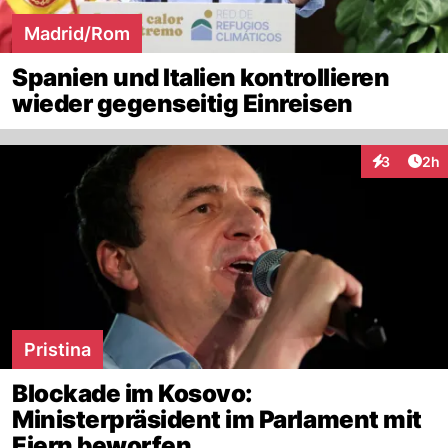
Madrid/Rom
Spanien und Italien kontrollieren
wieder gegenseitig Einreisen
Arti
3
2h
Interaktion
Pristina
Blockade im Kosovo:
Ministerpräsident im Parlament mit
Eiern beworfen