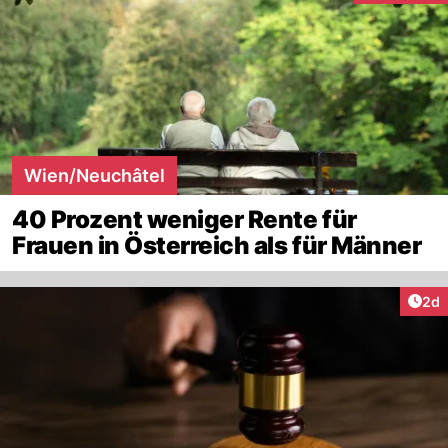
Wien/Neuchâtel
40 Prozent weniger Rente für
Frauen in Österreich als für Männer
Arti
2d