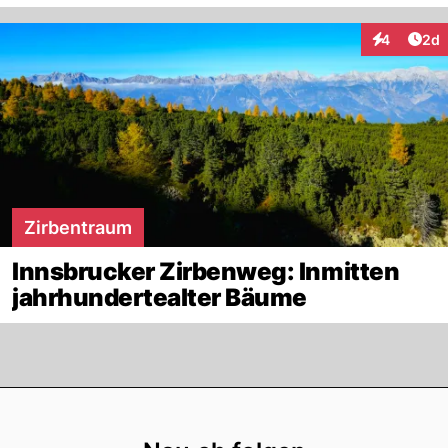
Arti
4
2d
Interaktion
Zirbentraum
Innsbrucker Zirbenweg: Inmitten
jahrhundertealter Bäume
Footer