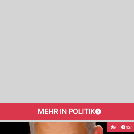
MEHR IN POLITIK
Arti
9
43'
Interaktione