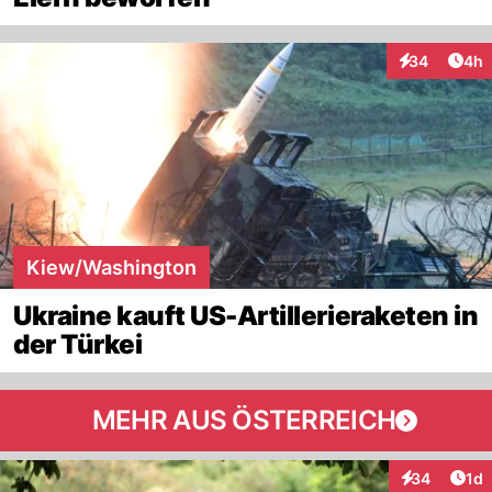
Arti
34
4h
Interaktionen
Kiew/Washington
Ukraine kauft US-Artillerieraketen in
der Türkei
MEHR AUS ÖSTERREICH
Art
34
1d
Interaktione