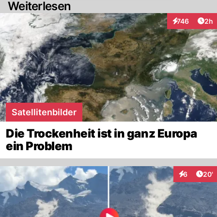
Weiterlesen
Arti
746
2h
Interaktionen
Satellitenbilder
Die Trockenheit ist in ganz Europa
ein Problem
Arti
6
20'
Interaktione