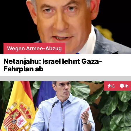
Wegen Armee-Abzug
Netanjahu: Israel lehnt Gaza-
Fahrplan ab
Art
13
1h
Interaktione