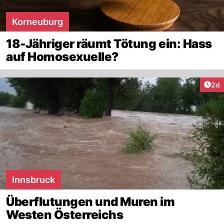
Korneuburg
18-Jähriger räumt Tötung ein: Hass
auf Homosexuelle?
Arti
2d
Innsbruck
Überflutungen und Muren im
Westen Österreichs