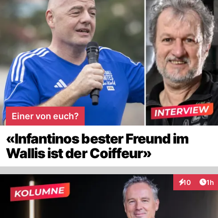
Einer von euch?
«Infantinos bester Freund im
Wallis ist der Coiffeur»
Art
10
1h
Interaktione