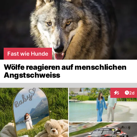
Fast wie Hunde
Wölfe reagieren auf menschlichen
Angstschweiss
Arti
5
2d
Interaktion