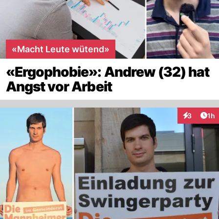
«Macht Leute wütend»
«Ergophobie»: Andrew (32) hat
Angst vor Arbeit
Art
3
1h
Interaktion