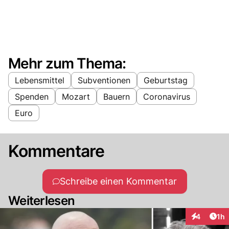
Mehr zum Thema:
Lebensmittel
Subventionen
Geburtstag
Spenden
Mozart
Bauern
Coronavirus
Euro
Kommentare
Schreibe einen Kommentar
Weiterlesen
Art
4
1h
Interaktion