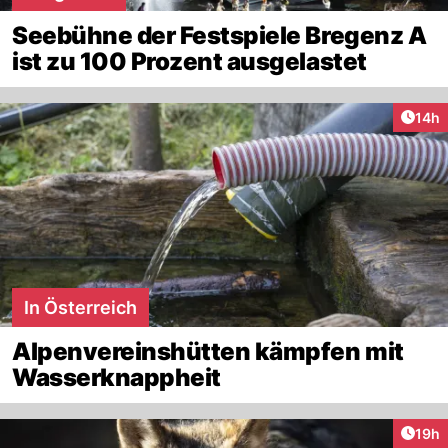
Seebühne der Festspiele Bregenz A
ist zu 100 Prozent ausgelastet
Artik
14h
In Österreich
Alpenvereinshütten kämpfen mit
Wasserknappheit
Artik
19h