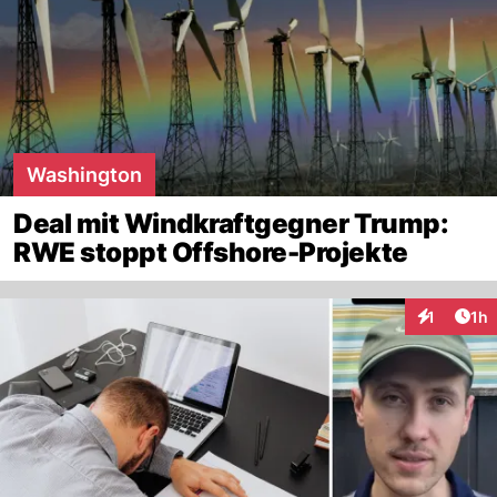
Washington
Deal mit Windkraftgegner Trump:
RWE stoppt Offshore-Projekte
Art
1
1h
Interaktion