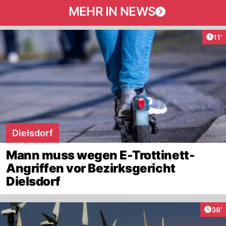
MEHR IN NEWS
Arti
11'
Dielsdorf
Mann muss wegen E-Trottinett-
Angriffen vor Bezirksgericht
Dielsdorf
Arti
38'