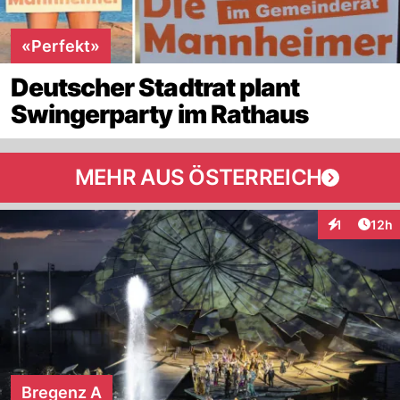
«Perfekt»
Deutscher Stadtrat plant
Swingerparty im Rathaus
MEHR AUS ÖSTERREICH
Artik
1
12h
Interaktione
Bregenz A