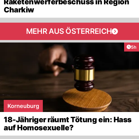
Raketenwerferbeschuss in Region
Charkiw
MEHR AUS ÖSTERREICH
Arti
5h
Korneuburg
18-Jähriger räumt Tötung ein: Hass
auf Homosexuelle?