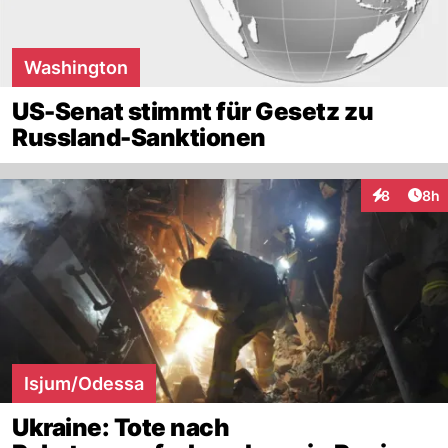
Washington
US-Senat stimmt für Gesetz zu
Russland-Sanktionen
Arti
8
8h
Interaktion
Isjum/Odessa
Ukraine: Tote nach