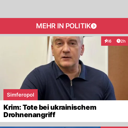
MEHR IN POLITIK
Arti
16
2h
Interaktione
Simferopol
Krim: Tote bei ukrainischem
Drohnenangriff