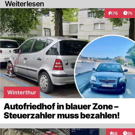
Weiterlesen
Arti
176
7h
Interaktionen
Winterthur
Autofriedhof in blauer Zone –
Steuerzahler muss bezahlen!
Arti
88
8h