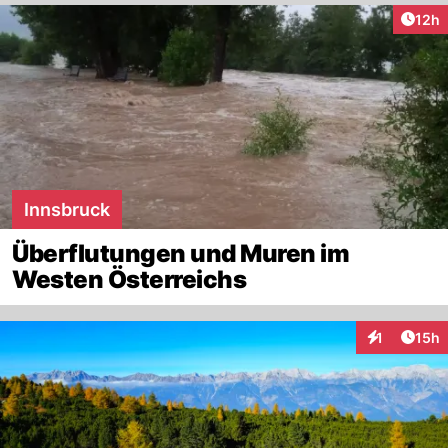
Artik
12h
Innsbruck
Überflutungen und Muren im
Westen Österreichs
Artik
1
15h
Interaktione