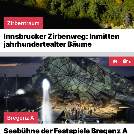
Zirbentraum
Innsbrucker Zirbenweg: Inmitten
jahrhundertealter Bäume
Art
1
1d
Interaktion
Bregenz A
Seebühne der Festspiele Bregenz A