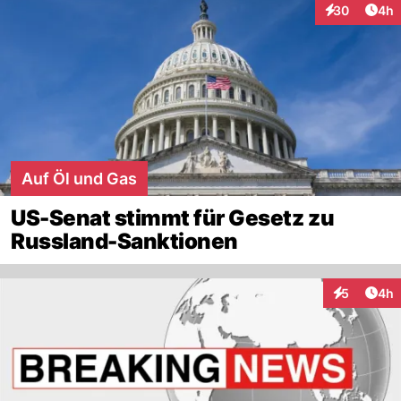
Arti
30
4h
Interaktionen
Auf Öl und Gas
US-Senat stimmt für Gesetz zu
Russland-Sanktionen
Arti
5
4h
Interaktion