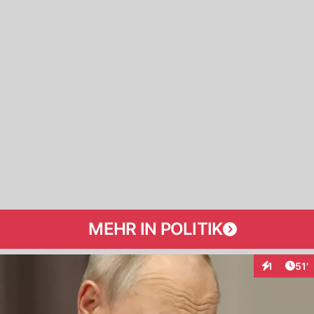
MEHR IN POLITIK
Arti
1
51'
Interaktion