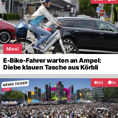
Interaktionen
Mies!
E-Bike-Fahrer warten an Ampel:
Diebe klauen Tasche aus Körbli
Art
952
1h
Interaktionen