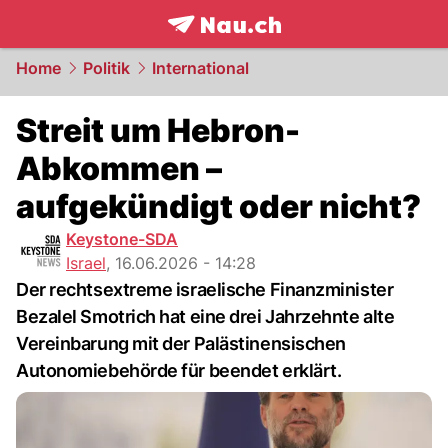
frontpage.
NAU.ch
Home
Politik
International
Streit um Hebron-
Abkommen –
aufgekündigt oder nicht?
Keystone-SDA
Israel
,
16.06.2026 - 14:28
Der rechtsextreme israelische Finanzminister
Bezalel Smotrich hat eine drei Jahrzehnte alte
Vereinbarung mit der Palästinensischen
Autonomiebehörde für beendet erklärt.