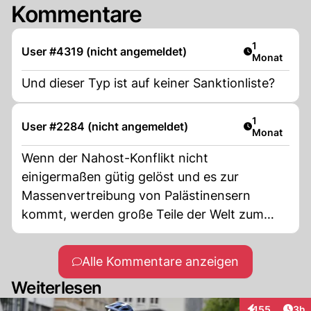
Kommentare
Artikel veröf
1
User #4319 (nicht angemeldet)
Monat
Und dieser Typ ist auf keiner Sanktionliste?
Artikel veröf
1
User #2284 (nicht angemeldet)
Monat
Wenn der Nahost-Konflikt nicht
einigermaßen gütig gelöst und es zur
Massenvertreibung von Palästinensern
kommt, werden große Teile der Welt zum
Krisenherd mit ständigen Anschlägen und
Angst für den Durchschnittsbürger.
Alle Kommentare anzeigen
Weiterlesen
Arti
155
3h