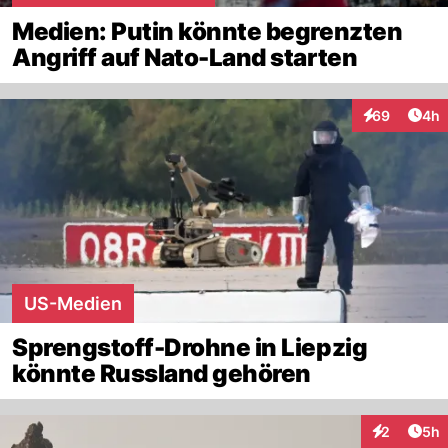
Medien: Putin könnte begrenzten
Angriff auf Nato-Land starten
Arti
69
4h
Interaktionen
US-Medien
Sprengstoff-Drohne in Liepzig
könnte Russland gehören
Arti
2
5h
Interaktion