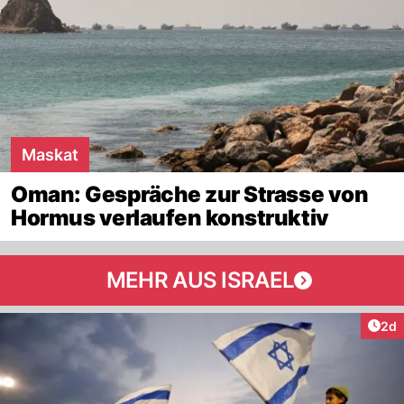
Maskat
Oman: Gespräche zur Strasse von
Hormus verlaufen konstruktiv
MEHR AUS ISRAEL
Arti
2d