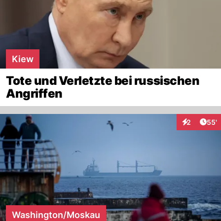
Kiew
Tote und Verletzte bei russischen
Angriffen
Arti
2
55'
Interaktione
Washington/Moskau