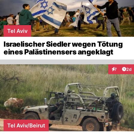
Tel Aviv
Israelischer Siedler wegen Tötung
eines Palästinensers angeklagt
Arti
7
2d
Interaktion
Tel Aviv/Beirut