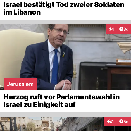
Israel bestätigt Tod zweier Soldaten
im Libanon
Arti
4
3d
Interaktion
Jerusalem
Herzog ruft vor Parlamentswahl in
Israel zu Einigkeit auf
Arti
41
5d
Interaktione