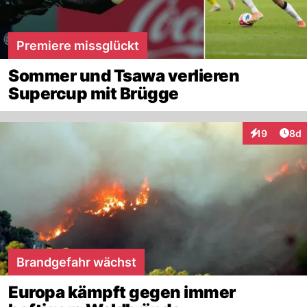
Premiere missglückt
Sommer und Tsawa verlieren
Supercup mit Brügge
Arti
19
8d
Interaktione
Brandgefahr wächst
Europa kämpft gegen immer