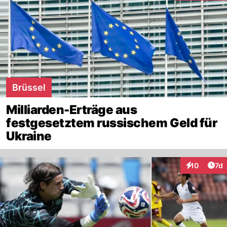
Brüssel
Milliarden-Erträge aus
festgesetztem russischem Geld für
Ukraine
Art
10
7d
Interaktione