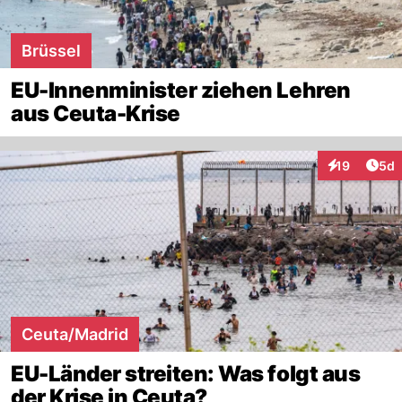
Brüssel
EU-Innenminister ziehen Lehren
aus Ceuta-Krise
Arti
19
5d
Interaktione
Ceuta/Madrid
EU-Länder streiten: Was folgt aus
der Krise in Ceuta?