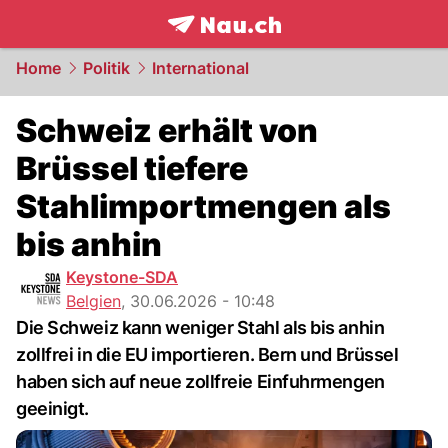
frontpage.
NAU.ch
Home
Politik
International
Schweiz erhält von
Brüssel tiefere
Stahlimportmengen als
bis anhin
Keystone-SDA
Belgien
,
30.06.2026 - 10:48
Die Schweiz kann weniger Stahl als bis anhin
zollfrei in die EU importieren. Bern und Brüssel
haben sich auf neue zollfreie Einfuhrmengen
geeinigt.