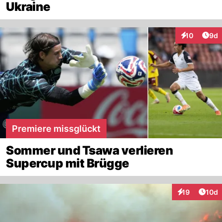
Ukraine
Arti
10
9d
Interaktione
Premiere missglückt
Sommer und Tsawa verlieren
Supercup mit Brügge
Artik
19
10d
Interaktionen