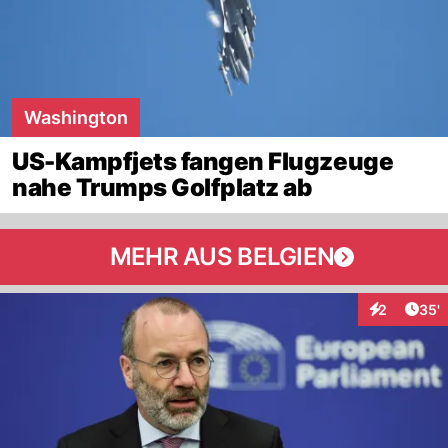
Washington
US-Kampfjets fangen Flugzeuge
nahe Trumps Golfplatz ab
MEHR AUS BELGIEN
Arti
2
35'
Interaktione