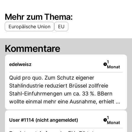
Mehr zum Thema:
Europäische Union
EU
Kommentare
Artikel veröf
1
edelweisz
Monat
Quid pro quo. Zum Schutz eigener
Stahlindustrie reduziert Brüssel zollfreie
Stahl-Einfuhrmengen um ca. 33 %. BBern
wollte einmal mehr eine Ausnahme, erhielt es
aber nicht, da wir unsere Märkte teilweise
noch schärfer durch sehr hohe Importzölle
Artikel veröf
1
User #1114 (nicht angemeldet)
Monat
gegen EU-Konkurrenz abschotten. Bspw. alle