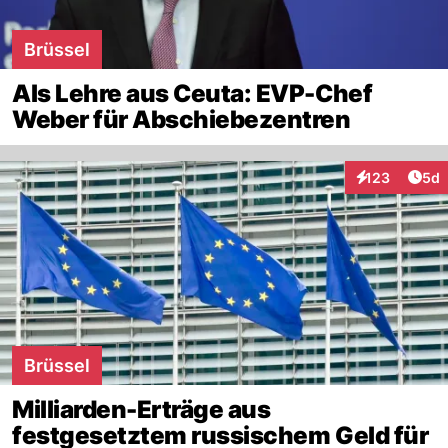
Brüssel
Als Lehre aus Ceuta: EVP-Chef
Weber für Abschiebezentren
Arti
123
5d
Interaktionen
Brüssel
Milliarden-Erträge aus
festgesetztem russischem Geld für