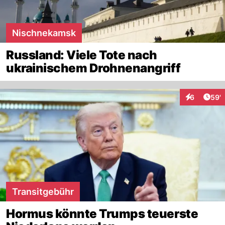
Nischnekamsk
Russland: Viele Tote nach
ukrainischem Drohnenangriff
Arti
6
59'
Interaktione
Transitgebühr
Hormus könnte Trumps teuerste