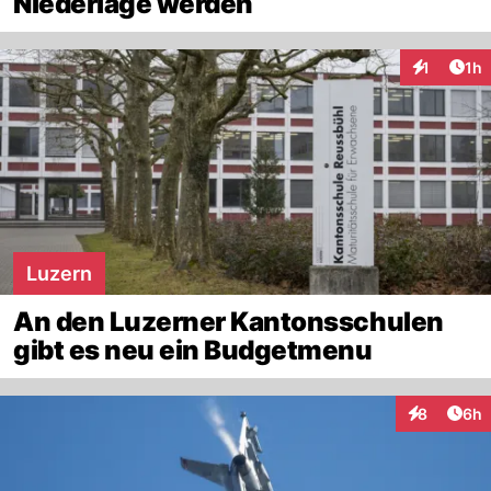
Niederlage werden
Art
1
1h
Interaktion
Luzern
An den Luzerner Kantonsschulen
gibt es neu ein Budgetmenu
Arti
8
6h
Interaktion