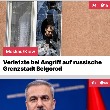
Art
4
1h
Interaktion
Moskau/Kiew
Verletzte bei Angriff auf russische
Grenzstadt Belgorod
Arti
3
4h
Interaktion