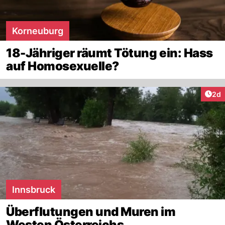
Korneuburg
18-Jähriger räumt Tötung ein: Hass
auf Homosexuelle?
Arti
2d
Innsbruck
Überflutungen und Muren im
Westen Österreichs