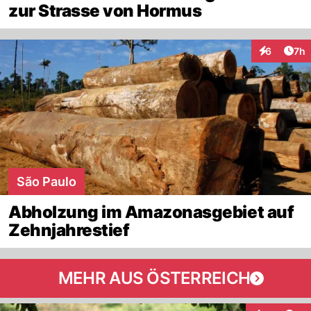
zur Strasse von Hormus
Arti
6
7h
Interaktion
São Paulo
Abholzung im Amazonasgebiet auf
Zehnjahrestief
MEHR AUS ÖSTERREICH