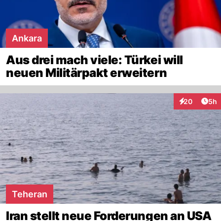
Ankara
Aus drei mach viele: Türkei will
neuen Militärpakt erweitern
Arti
20
5h
Interaktionen
Teheran
Iran stellt neue Forderungen an USA