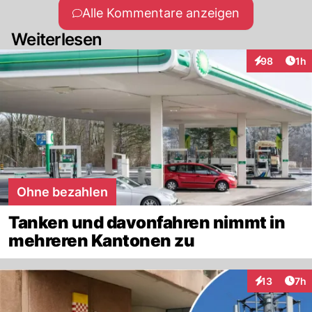
Alle Kommentare anzeigen
Weiterlesen
Art
98
1h
Interaktione
Ohne bezahlen
Tanken und davonfahren nimmt in
mehreren Kantonen zu
Arti
13
7h
Interaktione