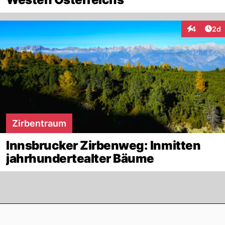
Arti
4
2d
Interaktion
Zirbentraum
Innsbrucker Zirbenweg: Inmitten
jahrhundertealter Bäume
Footer