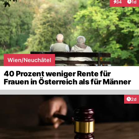
Art
34
1d
Interaktione
Wien/Neuchâtel
40 Prozent weniger Rente für
Frauen in Österreich als für Männer
Arti
2d