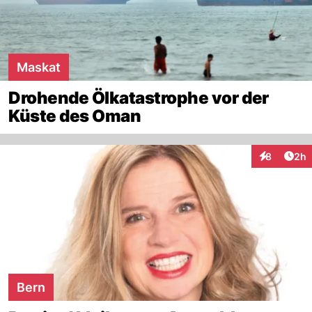
Maskat
Drohende Ölkatastrophe vor der
Küste des Oman
Arti
8
2h
Interaktion
Bern