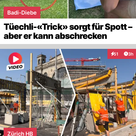
Badi-Diebe
Tüechli-«Trick» sorgt für Spott –
aber er kann abschrecken
Arti
51
3h
Interaktione
Zürich HB