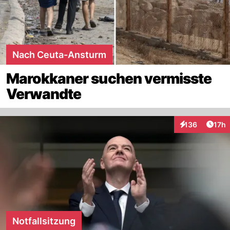
Nach Ceuta-Ansturm
Marokkaner suchen vermisste
Verwandte
Artik
136
17h
Interaktionen
Notfallsitzung