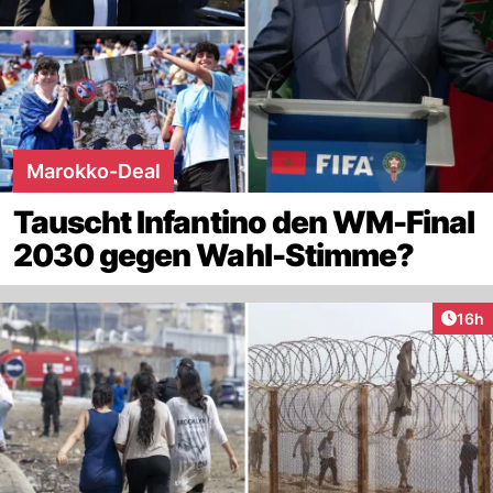
Marokko-Deal
Tauscht Infantino den WM-Final
2030 gegen Wahl-Stimme?
Artik
16h