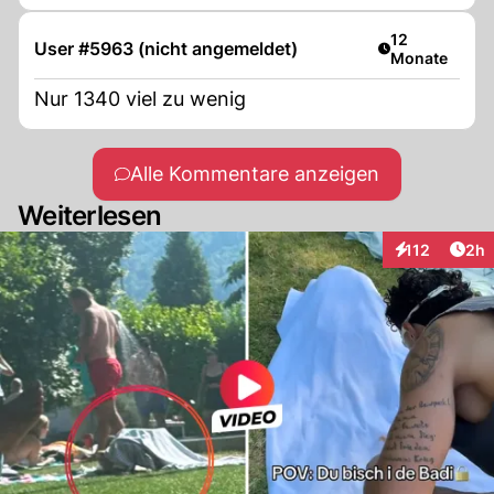
Artikel veröffe
12
User #5963 (nicht angemeldet)
Monate
Nur 1340 viel zu wenig
Alle Kommentare anzeigen
Weiterlesen
Arti
112
2h
Interaktionen