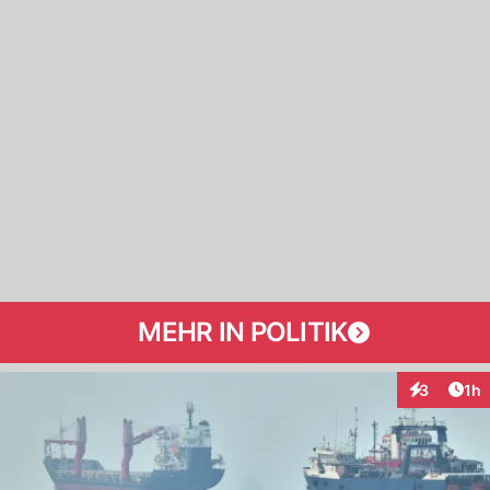
MEHR IN POLITIK
Art
3
1h
Interaktion