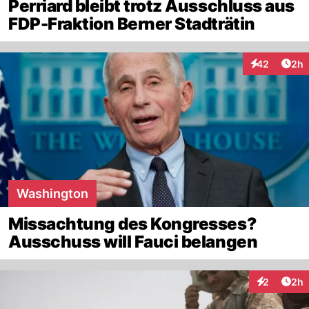
Perriard bleibt trotz Ausschluss aus
FDP-Fraktion Berner Stadträtin
Arti
42
2h
Interaktionen
Washington
Missachtung des Kongresses?
Ausschuss will Fauci belangen
Arti
2
2h
Interaktion