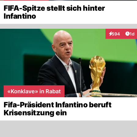
FIFA-Spitze stellt sich hinter
Infantino
Art
594
1d
Interaktionen
«Konklave» in Rabat
Fifa-Präsident Infantino beruft
Krisensitzung ein