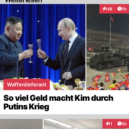
Arti
148
5h
Interaktionen
Waffenlieferant
So viel Geld macht Kim durch
Putins Krieg
Arti
11
5h
Interaktione