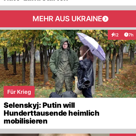
MEHR AUS UKRAINE
Arti
12
7h
Interaktione
Für Krieg
Selenskyj: Putin will
Hunderttausende heimlich
mobilisieren