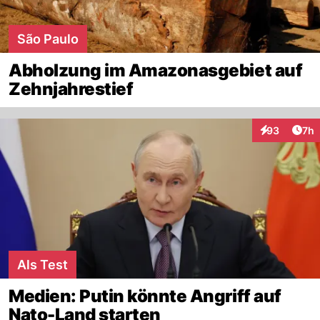
São Paulo
Abholzung im Amazonasgebiet auf
Zehnjahrestief
Arti
93
7h
Interaktionen
Als Test
Medien: Putin könnte Angriff auf
Nato-Land starten