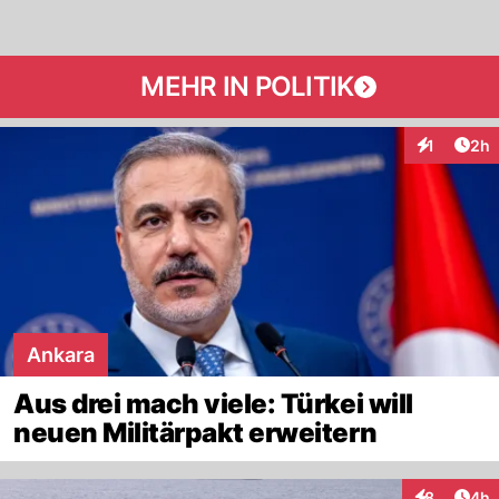
MEHR IN POLITIK
Arti
1
2h
Interaktion
Ankara
Aus drei mach viele: Türkei will
neuen Militärpakt erweitern
Arti
8
4h