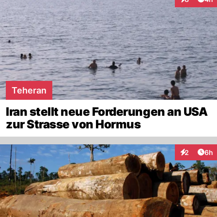
Interaktion
Teheran
Iran stellt neue Forderungen an USA
zur Strasse von Hormus
Arti
2
6h
Interaktion