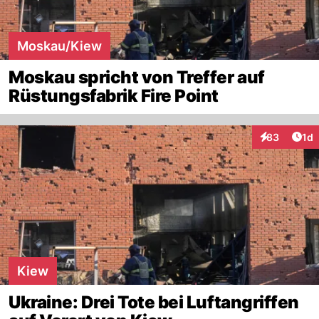
Moskau/Kiew
Moskau spricht von Treffer auf
Rüstungsfabrik Fire Point
Art
83
1d
Interaktione
Kiew
Ukraine: Drei Tote bei Luftangriffen