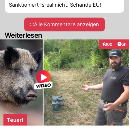
Sanktioniert Isreal nicht. Schande EU!
Alle Kommentare anzeigen
Weiterlesen
Arti
300
5h
Interaktionen
Teuer!