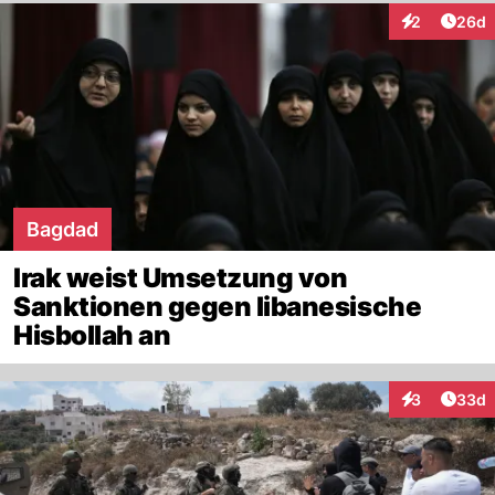
Artik
2
26d
Interaktionen
Bagdad
Irak weist Umsetzung von
Sanktionen gegen libanesische
Hisbollah an
Artik
3
33d
Interaktionen