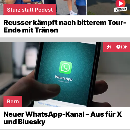
Sturz statt Podest
Reusser kämpft nach bitterem Tour-
Ende mit Tränen
Artik
1
10h
Interaktione
Bern
Neuer WhatsApp-Kanal – Aus für X
und Bluesky