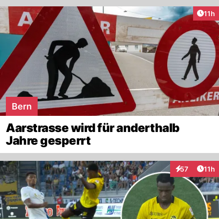
Artik
11h
Bern
Aarstrasse wird für anderthalb
Jahre gesperrt
Artik
57
11h
Interaktionen