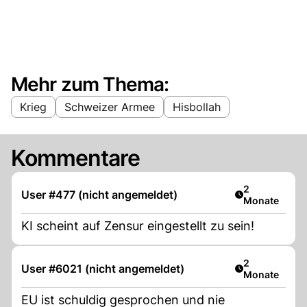
Mehr zum Thema:
Krieg
Schweizer Armee
Hisbollah
Kommentare
Artikel veröff
2
User #477 (nicht angemeldet)
Monate
KI scheint auf Zensur eingestellt zu sein!
Artikel veröff
2
User #6021 (nicht angemeldet)
Monate
EU ist schuldig gesprochen und nie