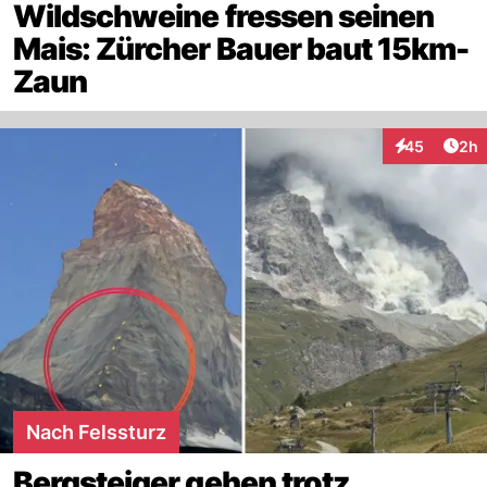
Wildschweine fressen seinen
Mais: Zürcher Bauer baut 15km-
Zaun
Arti
45
2h
Interaktionen
Nach Felssturz
Bergsteiger gehen trotz