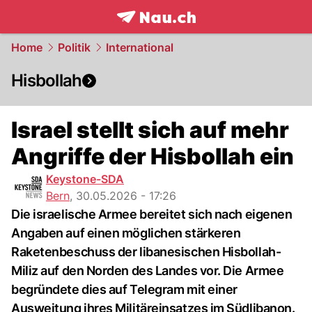
frontpage.
NAU.ch
Home
Politik
International
Hisbollah
Israel stellt sich auf mehr
Angriffe der Hisbollah ein
Keystone-SDA
Bern
,
30.05.2026 - 17:26
Die israelische Armee bereitet sich nach eigenen
Angaben auf einen möglichen stärkeren
Raketenbeschuss der libanesischen Hisbollah-
Miliz auf den Norden des Landes vor. Die Armee
begründete dies auf Telegram mit einer
Ausweitung ihres Militäreinsatzes im Südlibanon.