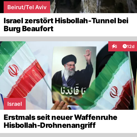
Beirut/Tel Aviv
Israel zerstört Hisbollah-Tunnel bei
Burg Beaufort
Artik
6
12d
Interaktione
Israel
Erstmals seit neuer Waffenruhe
Hisbollah-Drohnenangriff