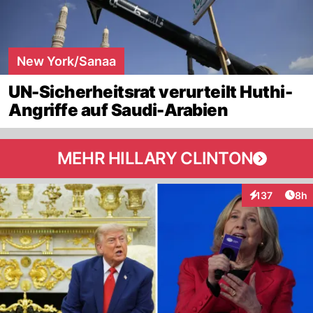
New York/Sanaa
UN-Sicherheitsrat verurteilt Huthi-
Angriffe auf Saudi-Arabien
MEHR HILLARY CLINTON
Arti
137
8h
Interaktionen