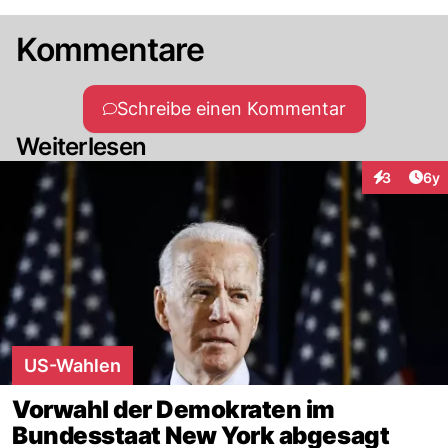
Kommentare
Schreibe einen Kommentar
Weiterlesen
Arti
3
6y
Interaktion
US-Wahlen
Vorwahl der Demokraten im
Bundesstaat New York abgesagt