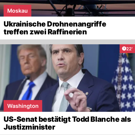
Moskau
Ukrainische Drohnenangriffe
treffen zwei Raffinerien
Arti
22'
Washington
US-Senat bestätigt Todd Blanche als
Justizminister