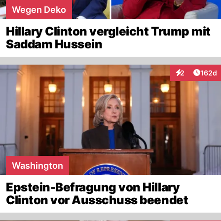
Wegen Deko
Hillary Clinton vergleicht Trump mit
Saddam Hussein
Artike
2
162d
Interaktionen
Washington
Epstein-Befragung von Hillary
Clinton vor Ausschuss beendet