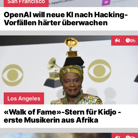
San Francisco
OpenAI will neue KI nach Hacking-
Vorfällen härter überwachen
Arti
4
9h
Interaktion
Los Angeles
«Walk of Fame»-Stern für Kidjo -
erste Musikerin aus Afrika
Arti
7
9h