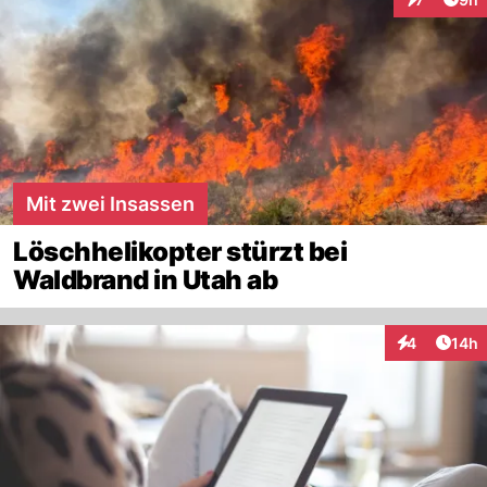
Interaktion
Mit zwei Insassen
Löschhelikopter stürzt bei
Waldbrand in Utah ab
Artik
4
14h
Interaktione