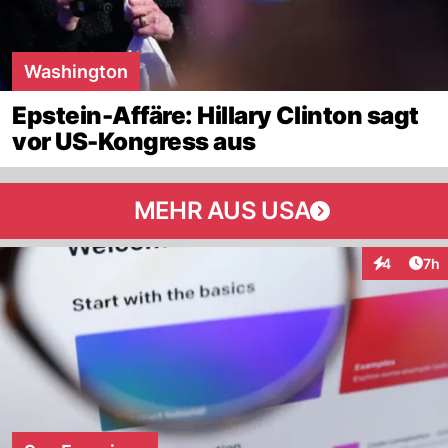
Washington
Epstein-Affäre: Hillary Clinton sagt
vor US-Kongress aus
MEHR AUS USA
Arti
4
7h
Interaktion