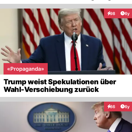
Arti
98
6y
Interaktionen
«Propaganda»
Trump weist Spekulationen über
Wahl-Verschiebung zurück
Arti
86
6y
Interaktionen