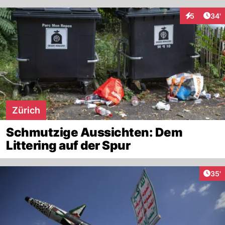
Arti
5
34'
Interaktione
Zürich
Schmutzige Aussichten: Dem
Littering auf der Spur
Arti
35'