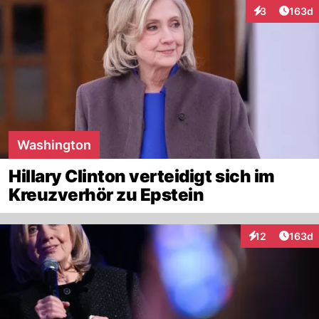
Artike
3
163d
Interaktionen
Washington
Hillary Clinton verteidigt sich im
Kreuzverhör zu Epstein
Artike
12
163d
Interaktionen