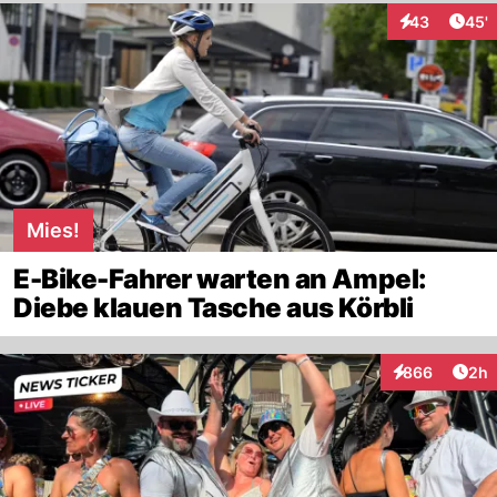
Arti
43
45'
Interaktionen
Mies!
E-Bike-Fahrer warten an Ampel:
Diebe klauen Tasche aus Körbli
Arti
866
2h
Interaktionen