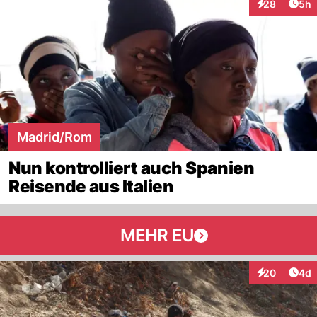
Arti
28
5h
Interaktionen
Madrid/Rom
Nun kontrolliert auch Spanien
Reisende aus Italien
MEHR EU
Arti
20
4d
Interaktionen