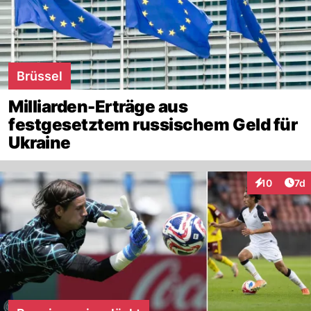
Brüssel
Milliarden-Erträge aus
festgesetztem russischem Geld für
Ukraine
Art
10
7d
Interaktione