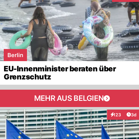
Berlin
EU-Innenminister beraten über
Grenzschutz
MEHR AUS BELGIEN
Arti
123
3d
Interaktionen