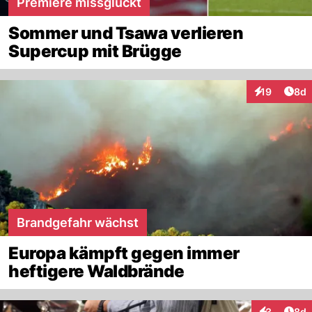
Premiere missglückt
Sommer und Tsawa verlieren
Supercup mit Brügge
Arti
19
8d
Interaktione
Brandgefahr wächst
Europa kämpft gegen immer
heftigere Waldbrände
Arti
3
8d