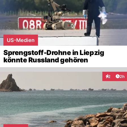
US-Medien
Sprengstoff-Drohne in Liepzig
könnte Russland gehören
Arti
2
2h
Interaktion