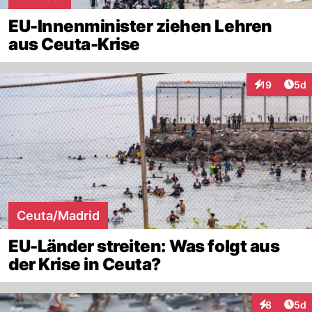
EU-Innenminister ziehen Lehren
aus Ceuta-Krise
Arti
19
5d
Interaktione
Ceuta/Madrid
EU-Länder streiten: Was folgt aus
der Krise in Ceuta?
Arti
8
5d
Interaktion