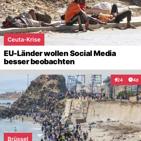
Ceuta-Krise
EU-Länder wollen Social Media
besser beobachten
Arti
24
4d
Interaktionen
Brüssel