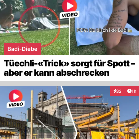
Badi-Diebe
Tüechli-«Trick» sorgt für Spott –
aber er kann abschrecken
Art
32
1h
Interaktione