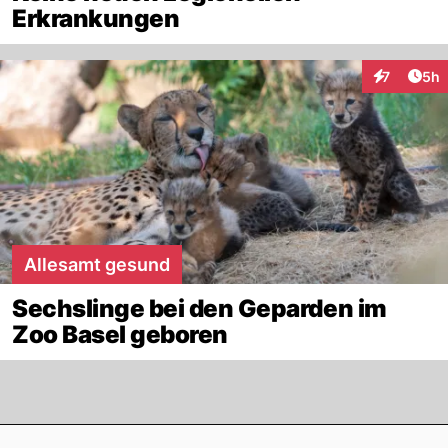
Erkrankungen
Arti
7
5h
Interaktion
Allesamt gesund
Sechslinge bei den Geparden im
Zoo Basel geboren
Footer