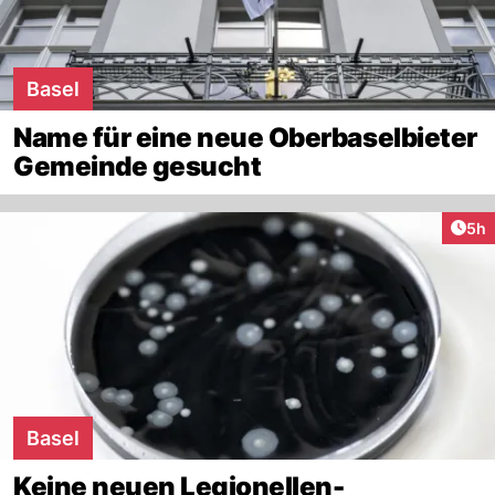
Basel
Name für eine neue Oberbaselbieter
Gemeinde gesucht
Arti
5h
Basel
Keine neuen Legionellen-