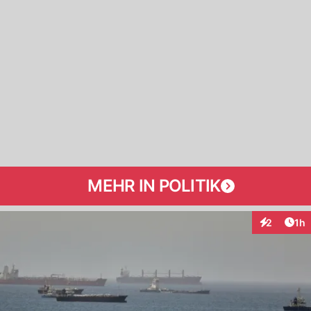
MEHR IN POLITIK
Art
2
1h
Interaktion