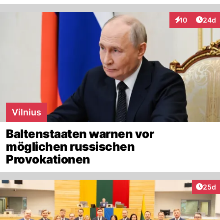
Artik
10
24d
Interaktionen
Vilnius
Baltenstaaten warnen vor
möglichen russischen
Provokationen
Artik
25d