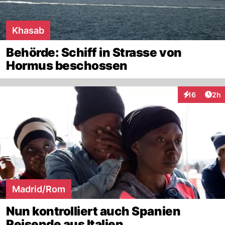
Khasab
Behörde: Schiff in Strasse von
Hormus beschossen
Arti
16
2h
Interaktione
Madrid/Rom
Nun kontrolliert auch Spanien
Reisende aus Italien