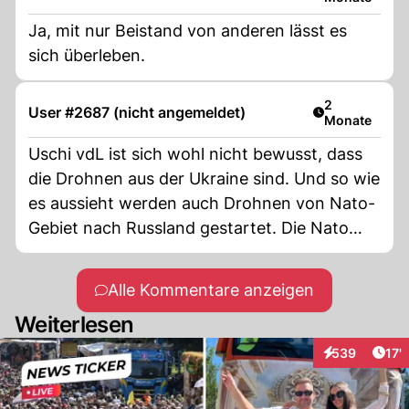
Ja, mit nur Beistand von anderen lässt es
sich überleben.
Artikel veröff
2
User #2687 (nicht angemeldet)
Monate
Uschi vdL ist sich wohl nicht bewusst, dass
die Drohnen aus der Ukraine sind. Und so wie
es aussieht werden auch Drohnen von Nato-
Gebiet nach Russland gestartet. Die Nato
bettelt darum endlich angegriffen zu werden,
die Frage ist dann nur ob sie sich auch
Alle Kommentare anzeigen
verteidigen kann.
Weiterlesen
Arti
539
17'
Interaktionen