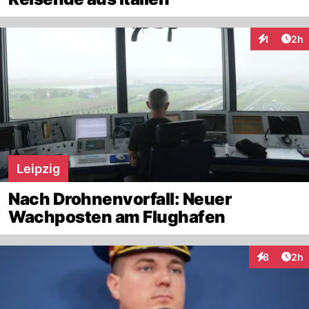
Arti
1
2h
Interaktion
Leipzig
Nach Drohnenvorfall: Neuer
Wachposten am Flughafen
Arti
8
2h
Interaktion