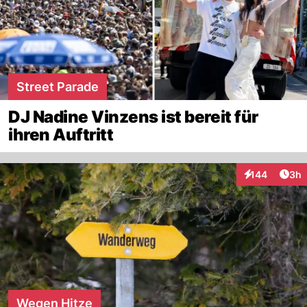
Street Parade
DJ Nadine Vinzens ist bereit für
ihren Auftritt
Arti
144
3h
Interaktionen
Wegen Hitze