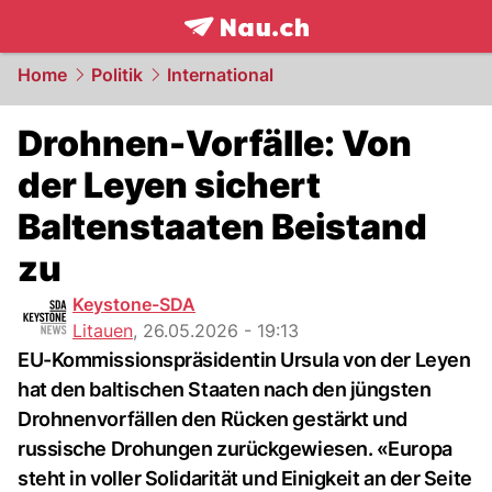
frontpage.
NAU.ch
Home
Politik
International
Drohnen-Vorfälle: Von
der Leyen sichert
Baltenstaaten Beistand
zu
Keystone-SDA
Litauen
,
26.05.2026 - 19:13
EU-Kommissionspräsidentin Ursula von der Leyen
hat den baltischen Staaten nach den jüngsten
Drohnenvorfällen den Rücken gestärkt und
russische Drohungen zurückgewiesen. «Europa
steht in voller Solidarität und Einigkeit an der Seite