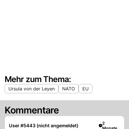
Mehr zum Thema:
Ursula von der Leyen
NATO
EU
Kommentare
Artikel veröff
2
User #5443 (nicht angemeldet)
Monate