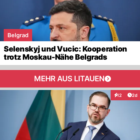
Belgrad
Selenskyj und Vucic: Kooperation
trotz Moskau-Nähe Belgrads
MEHR AUS LITAUEN
Arti
12
2d
Interaktione