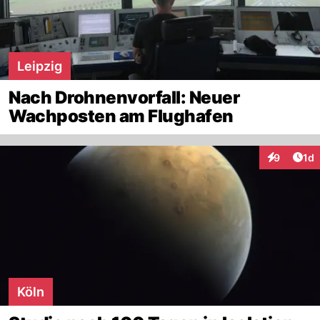
Leipzig
Nach Drohnenvorfall: Neuer
Wachposten am Flughafen
Art
9
1d
Interaktion
Köln