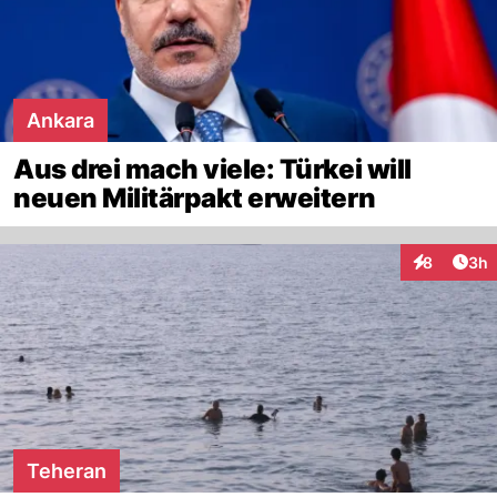
Ankara
Aus drei mach viele: Türkei will
neuen Militärpakt erweitern
Arti
8
3h
Interaktion
Teheran