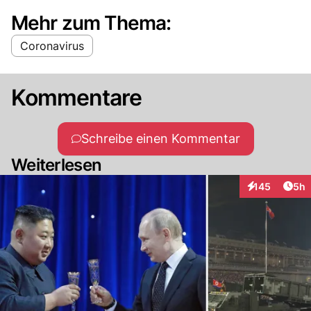
Mehr zum Thema:
Coronavirus
Kommentare
Schreibe einen Kommentar
Weiterlesen
Arti
145
5h
Interaktionen