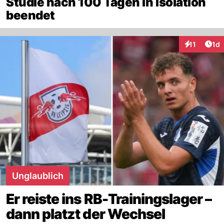
Studie nach 100 Tagen in Isolation
beendet
Art
11
1d
Interaktione
Unglaublich
Er reiste ins RB-Trainingslager –
dann platzt der Wechsel