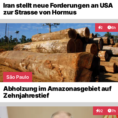
Iran stellt neue Forderungen an USA
zur Strasse von Hormus
Arti
2
6h
Interaktion
São Paulo
Abholzung im Amazonasgebiet auf
Zehnjahrestief
Arti
92
7h
Interaktionen