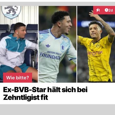
Arti
1
2d
Interaktion
Wie bitte?
Ex-BVB-Star hält sich bei
Zehntligist fit