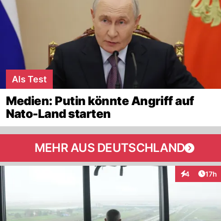
Als Test
Medien: Putin könnte Angriff auf
Nato-Land starten
MEHR AUS DEUTSCHLAND
Artik
4
17h
Interaktione