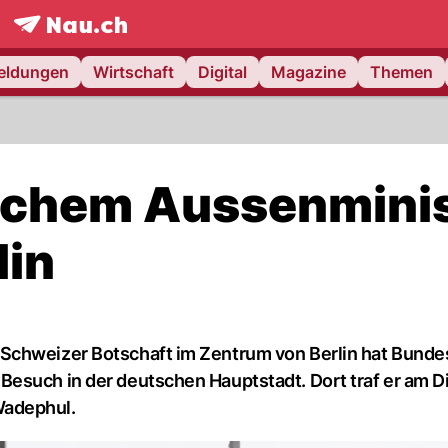
frontpage.
NAU.ch
meldungen
Wirtschaft
Digital
Magazine
Themen
tschem Aussenmini
lin
Schweizer Botschaft im Zentrum von Berlin hat Bunde
esuch in der deutschen Hauptstadt. Dort traf er am D
Wadephul.