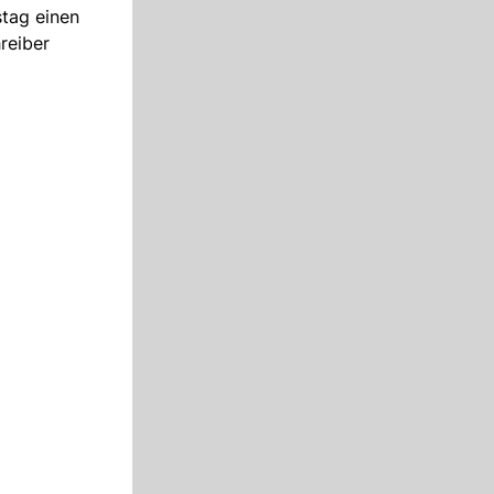
stag einen
reiber