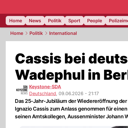
Home
News
Politik
Sport
People
Polizei
Home
Politik
International
Cassis bei deu
Wadephul in Ber
Keystone-SDA
Deutschland
,
09.06.2026 - 21:17
Das 25-Jahr-Jubiläum der Wiedereröffnung der 
Ignazio Cassis zum Anlass genommen für einen B
seinen Amtskollegen, Aussenminister Johann 