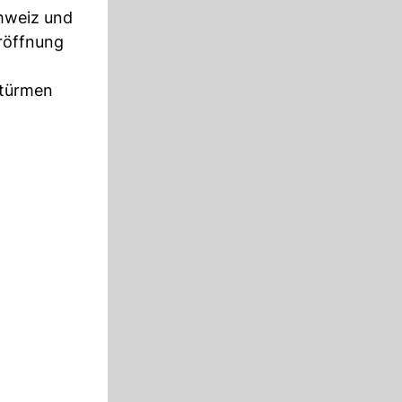
chweiz und
eröffnung
htürmen