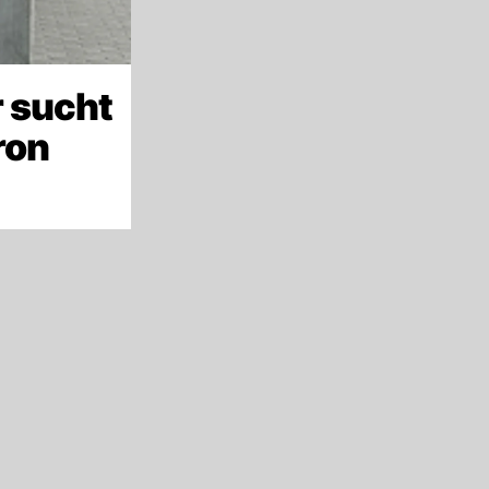
 sucht
ron