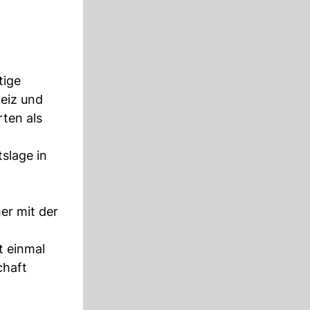
tige
eiz und
rten als
slage in
er mit der
t einmal
chaft