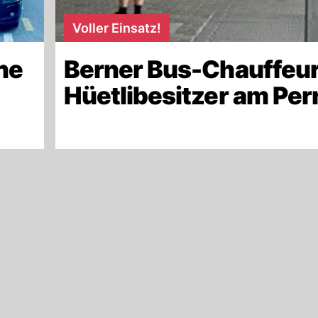
Voller Einsatz!
ne
Berner Bus-Chauffeur
Hüetlibesitzer am Per