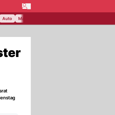
Auto
Matchcenter
Videos
Nau Plus
Lifestyle
ster
srat
ienstag