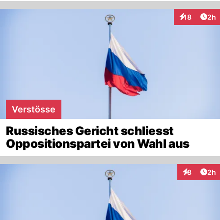
Arti
18
2h
Interaktione
Verstösse
Russisches Gericht schliesst
Oppositionspartei von Wahl aus
Arti
8
2h
Interaktion