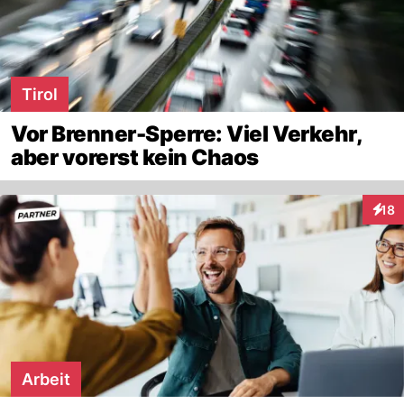
Tirol
Vor Brenner-Sperre: Viel Verkehr,
aber vorerst kein Chaos
18
Inter
Arbeit