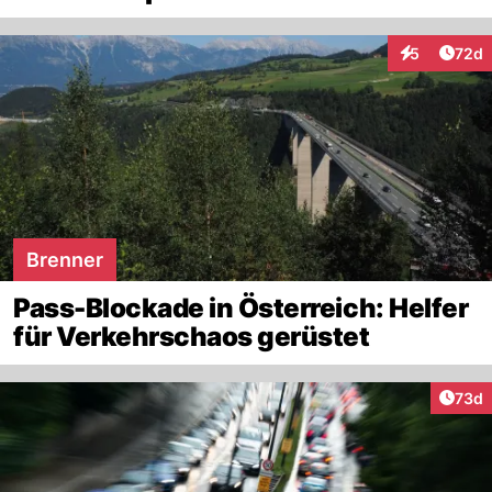
Artik
5
72d
Interaktionen
Brenner
Pass-Blockade in Österreich: Helfer
für Verkehrschaos gerüstet
Artik
73d