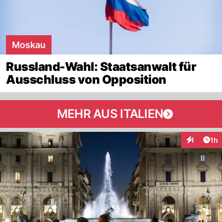
Moskau
Russland-Wahl: Staatsanwalt für
Ausschluss von Opposition
MEHR AUS ITALIEN
Art
1
1h
Interaktion