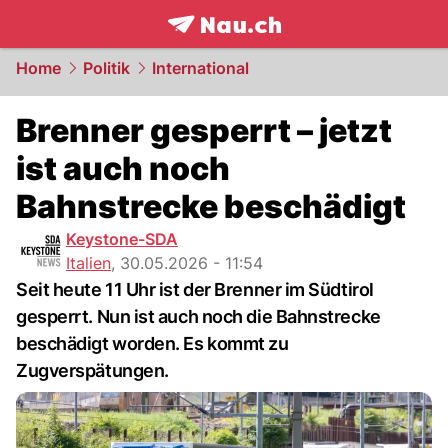
frontpage.
NAU.ch
Home
Politik
International
Brenner gesperrt – jetzt
ist auch noch
Bahnstrecke beschädigt
Keystone-SDA
Italien
,
30.05.2026 - 11:54
Seit heute 11 Uhr ist der Brenner im Südtirol
gesperrt. Nun ist auch noch die Bahnstrecke
beschädigt worden. Es kommt zu
Zugverspätungen.