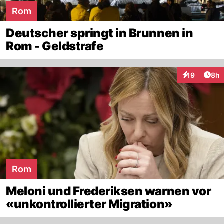
Rom
Deutscher springt in Brunnen in
Rom - Geldstrafe
Arti
19
8h
Interaktione
Rom
Meloni und Frederiksen warnen vor
«unkontrollierter Migration»