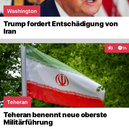
Washington
Trump fordert Entschädigung von
Iran
Art
3
1h
Interaktion
Teheran
Teheran benennt neue oberste
Militärführung