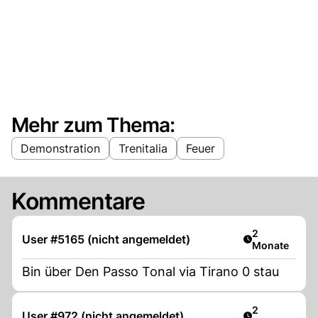
Mehr zum Thema:
Demonstration
Trenitalia
Feuer
Kommentare
Artikel veröff
2
User #5165 (nicht angemeldet)
Monate
Bin über Den Passo Tonal via Tirano 0 stau
Artikel veröff
2
User #972 (nicht angemeldet)