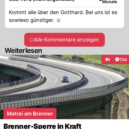
Monate
Kommt alle über den Gotthard. Bei uns ist es
sowieso günstiger. ☺️
Alle Kommentare anzeigen
Weiterlesen
Artik
9
72d
Interaktionen
Matrei am Brenner
Brenner-Sperre in Kraft