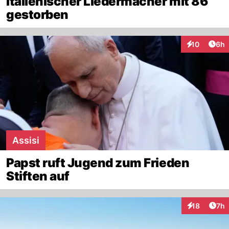
Italienischer Liedermacher mit 86
gestorben
Arti
10
6h
Interaktione
Assisi
Papst ruft Jugend zum Frieden
Stiften auf
Arti
18
7h
Interaktione