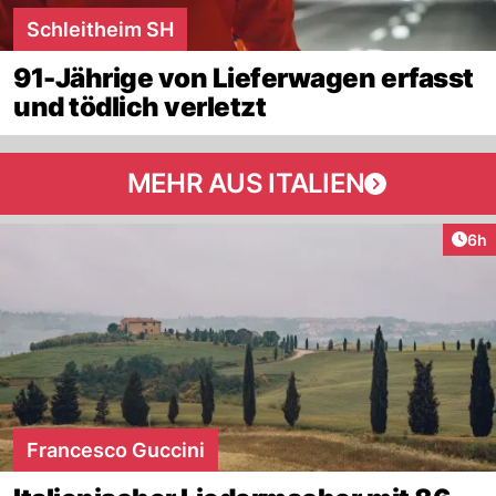
Schleitheim SH
91-Jährige von Lieferwagen erfasst
und tödlich verletzt
MEHR AUS ITALIEN
Arti
6h
Francesco Guccini