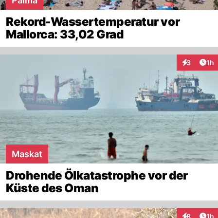
Palma
Rekord-Wassertemperatur vor
Mallorca: 33,02 Grad
Art
3
1h
Interaktion
Maskat
Drohende Ölkatastrophe vor der
Küste des Oman
Art
8
1h