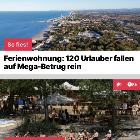
So fies!
Ferienwohnung: 120 Urlauber fallen
auf Mega-Betrug rein
Arti
2
8h
Interaktion