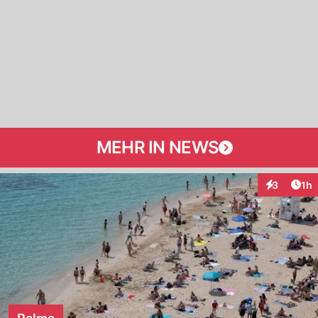
MEHR IN NEWS
Art
3
1h
Interaktion