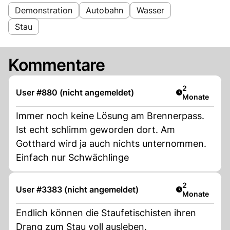
Demonstration
Autobahn
Wasser
Stau
Kommentare
Artikel veröff
2
User #880 (nicht angemeldet)
Monate
Immer noch keine Lösung am Brennerpass.
Ist echt schlimm geworden dort. Am
Gotthard wird ja auch nichts unternommen.
Einfach nur Schwächlinge
Artikel veröff
2
User #3383 (nicht angemeldet)
Monate
Endlich können die Staufetischisten ihren
Drang zum Stau voll ausleben.