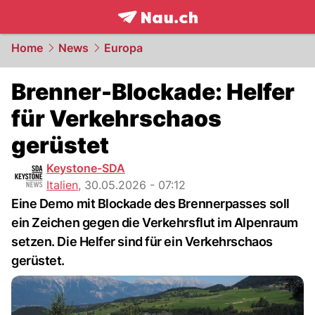
frontpage.
NAU.ch
Home
News
Europa
Brenner-Blockade: Helfer
für Verkehrschaos
gerüstet
Keystone-SDA
Italien
,
30.05.2026 - 07:12
Eine Demo mit Blockade des Brennerpasses soll
ein Zeichen gegen die Verkehrsflut im Alpenraum
setzen. Die Helfer sind für ein Verkehrschaos
gerüstet.