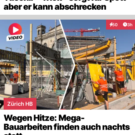
aber er kann abschrecken
Arti
50
3h
Interaktionen
Zürich HB
Wegen Hitze: Mega-
Bauarbeiten finden auch nachts