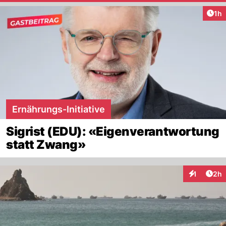
Art
1h
Ernährungs-Initiative
Sigrist (EDU): «Eigenverantwortung
statt Zwang»
Arti
1
2h
Interaktion