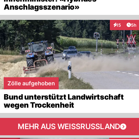
Anschlagsszenario»
Arti
15
5h
Interaktione
Zölle aufgehoben
Bund unterstützt Landwirtschaft
wegen Trockenheit
MEHR AUS WEISSRUSSLAND