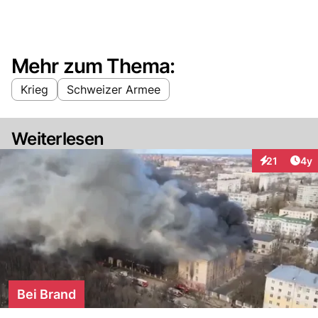
Mehr zum Thema:
Krieg
Schweizer Armee
Weiterlesen
Arti
21
4y
Interaktione
Bei Brand