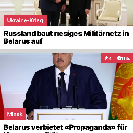
Ukraine-Krieg
Russland baut riesiges Militärnetz in
Belarus auf
Artike
14
113d
Interaktionen
Minsk
Belarus verbietet «Propaganda» für