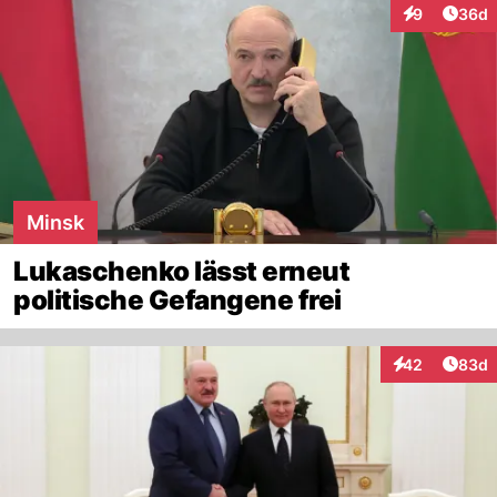
Artik
9
36d
Interaktionen
Minsk
Lukaschenko lässt erneut
politische Gefangene frei
Artik
42
83d
Interaktionen