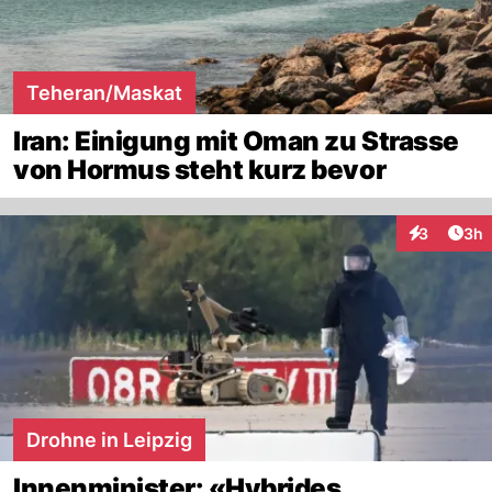
Teheran/Maskat
Iran: Einigung mit Oman zu Strasse
von Hormus steht kurz bevor
Arti
3
3h
Interaktion
Drohne in Leipzig
Innenminister: «Hybrides