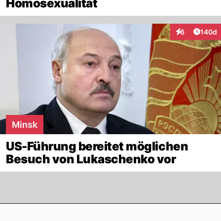
Homosexualität
Artike
6
140d
Interaktionen
Minsk
US-Führung bereitet möglichen
Besuch von Lukaschenko vor
Footer