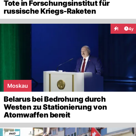
Tote in Forschungsinstitut für
russische Kriegs-Raketen
Arti
1
4y
Interaktion
Moskau
Belarus bei Bedrohung durch
Westen zu Stationierung von
Atomwaffen bereit