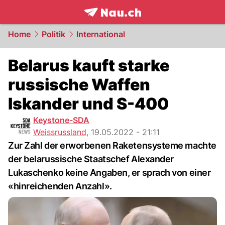
frontpage.
NAU.ch
Home
Politik
International
Belarus kauft starke
russische Waffen
Iskander und S-400
Keystone-SDA
Weissrussland
,
19.05.2022 - 21:11
Zur Zahl der erworbenen Raketensysteme machte
der belarussische Staatschef Alexander
Lukaschenko keine Angaben, er sprach von einer
«hinreichenden Anzahl».