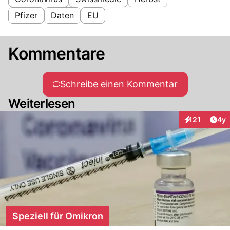
Pfizer
Daten
EU
Kommentare
Schreibe einen Kommentar
Weiterlesen
Arti
121
4y
Interaktionen
Speziell für Omikron