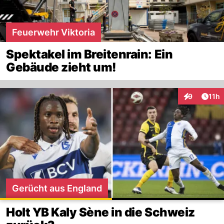
Feuerwehr Viktoria
Spektakel im Breitenrain: Ein
Gebäude zieht um!
Artik
9
11h
Interaktione
Gerücht aus England
Holt YB Kaly Sène in die Schweiz