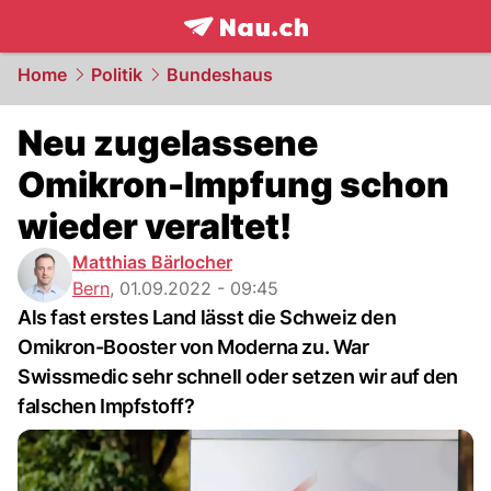
frontpage.
NAU.ch
Home
Politik
Bundeshaus
Neu zugelassene
Omikron-Impfung schon
wieder veraltet!
Matthias Bärlocher
Bern
,
01.09.2022 - 09:45
Als fast erstes Land lässt die Schweiz den
Omikron-Booster von Moderna zu. War
Swissmedic sehr schnell oder setzen wir auf den
falschen Impfstoff?