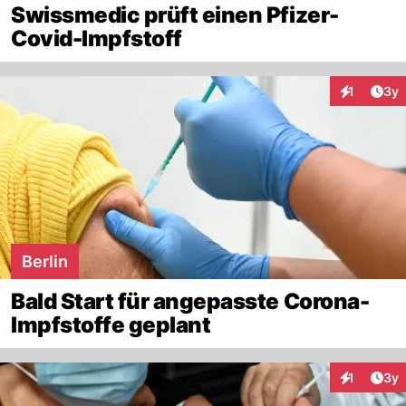
Swissmedic prüft einen Pfizer-
Covid-Impfstoff
Arti
1
3y
Interaktion
Berlin
Bald Start für angepasste Corona-
Impfstoffe geplant
Arti
1
3y
Interaktion